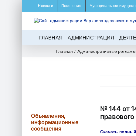
Skip
Новости
Поселения
Муниципальное имущест
to
content
ГЛАВНАЯ
АДМИНИСТРАЦИЯ
ДЕЯТ
Главная
/
Административные регламе
№ 144 от 1
Объявления,
правового
информационные
сообщения
Скачать полный