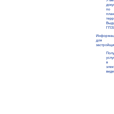
Утв
док
по
пла
терр
Выд
ГПЗ
Информа
для
застройщи
Пол
услу
в
эле
вид