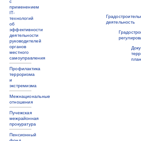
с
применением
IT-
Градостроитель
технологий
деятельность
об
эффективности
Градостро
деятельности
регулиров
руководителей
органов
Док
местного
терр
самоуправления
пла
Профилактика
терроризма
и
экстремизма
Межнациональные
отношения
Пучежская
межрайонная
прокуратура
Пенсионный
фонд