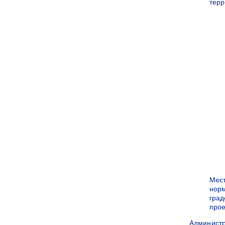
терр
Мес
нор
град
прое
Админист