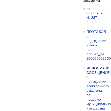
документы
от
03.08.2026
№ 287–
п
ПРОТОКОЛ
о
подведении
итогов
по
процедуре
260000022200
ИНФОРМАЦИ
СООБЩЕНИЕ
о
проведении
электронного
аукциона
по
продаже
муниципально
имущества