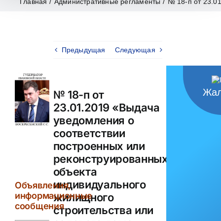
Главная
/
Административные регламенты
/
№ 18-п от 23.0
Предыдущая
Следующая
Жал
№ 18-п от
23.01.2019 «Выдача
уведомления о
соответствии
построенных или
реконструированных
объекта
индивидуального
Объявления,
информационные
жилищного
сообщения
строительства или