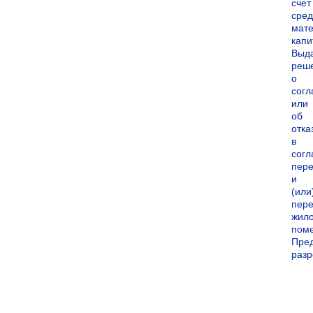
счет
сред
мате
капи
Выд
реш
о
согл
или
об
отка
в
согл
пер
и
(или
пере
жил
пом
Пре
раз