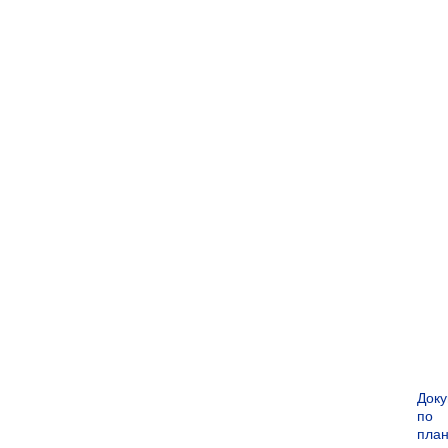
Док
по
пла