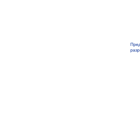
Пре
раз