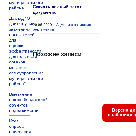
муниципального
Скачать полный текст
района
документа
Доклад "О
достигнутых
20.06.2019
|
Административные
значениях
регламенты
показателей
для
оценки
эффективности
Похожие записи
деятельности
органов
местного
самоуправления
муниципального
района"
Выявление
правообладателей
объектов
Версия дл
недвижимости
слабовидящ
Итоги
опроса
населения