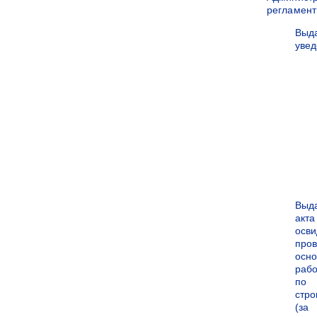
регламен
Выд
уве
Выд
акта
осви
про
осн
рабо
по
стро
(за