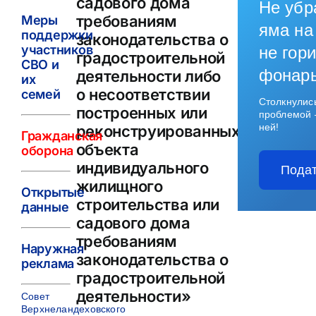
садового дома
Не убр
требованиям
Меры
яма на
поддержки
законодательства о
участников
не гори
градостроительной
СВО и
фонар
деятельности либо
их
о несоответствии
семей
Столкнулис
построенных или
проблемой 
ней!
реконструированных
Гражданская
объекта
оборона
индивидуального
Подат
жилищного
Открытые
строительства или
данные
садового дома
требованиям
Наружная
законодательства о
реклама
градостроительной
деятельности»
Совет
Верхнеландеховского