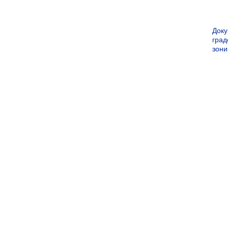
Док
град
зон