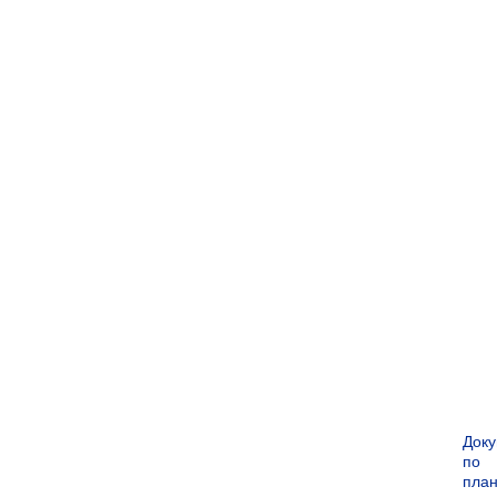
Док
по
пла