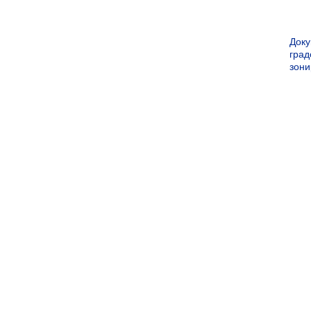
Док
град
зон