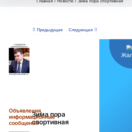
Главная
/
Новости
/
Зима пора спортивная
Предыдущая
Следующая
Жал
View
Larger
Image
Объявления,
Зима пора
информационные
спортивная
сообщения