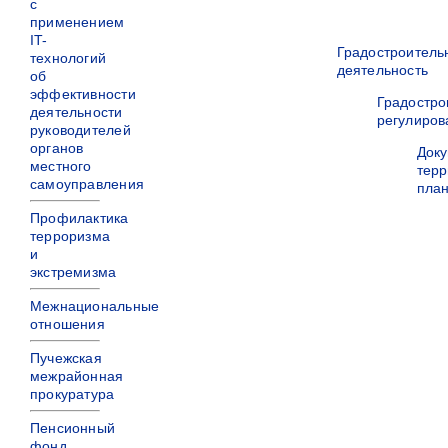
с
применением
IT-
Градостроитель
технологий
деятельность
об
эффективности
Градостро
деятельности
регулиров
руководителей
органов
Док
местного
терр
самоуправления
пла
Профилактика
терроризма
и
экстремизма
Межнациональные
отношения
Пучежская
межрайонная
прокуратура
Пенсионный
фонд