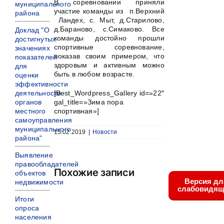
В соревновании приняли
муниципального
участие команды из п.Верхний
района
Ландех, с. Мыт, д.Старилово,
д.Бараново, с.Симаково. Все
Доклад "О
команды достойно прошли
достигнутых
спортивные соревнование,
значениях
показав своим примером, что
показателей
здоровым и активным можно
для
быть в любом возрасте.
оценки
эффективности
[Best_Wordpress_Gallery id=»22″
деятельности
gal_title=»Зима пора
органов
спортивная»]
местного
самоуправления
муниципального
15.02.2019
|
Новости
района"
Выявление
правообладателей
Похожие записи
объектов
Версия дл
недвижимости
слабовидящ
Итоги
опроса
населения