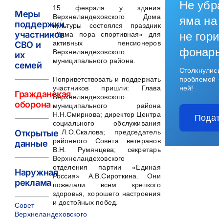
Не убр
15 февраля у здания
Меры
Верхнеландеховского Дома
яма на
поддержки
культуры состоялся праздник
участников
не гори
«Зима пора спортивная» для
активных пенсионеров
СВО и
фонар
Верхнеландеховского
их
муниципального района.
семей
Столкнулис
Поприветствовать и поддержать
проблемой 
участников пришли: Глава
ней!
Гражданская
Верхнеландеховского
оборона
муниципального района
Н.Н.Смирнова; директор Центра
Подат
социального обслуживания
Л.О.Скалова; председатель
Открытые
районного Совета ветеранов
данные
В.Н. Румянцева; секретарь
Верхнеландеховского
отделения партии «Единая
Наружная
Россия» А.В.Сироткина. Они
реклама
пожелали всем крепкого
здоровья, хорошего настроения
и достойных побед.
Совет
Верхнеландеховского