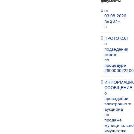
документы
от
03.08.2026
№ 287–
п
ПРОТОКОЛ
о
подведении
итогов
по
процедуре
260000022200
ИНФОРМАЦИ
СООБЩЕНИЕ
о
проведении
электронного
аукциона
по
продаже
муниципально
имущества