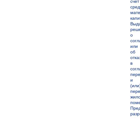
счет
сред
мате
капи
Выд
реш
о
согл
или
об
отка
в
согл
пер
и
(или
пере
жил
пом
Пре
раз