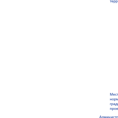
терр
Мес
нор
град
прое
Админист