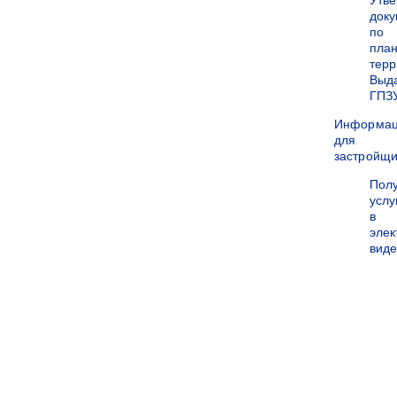
Утв
док
по
пла
терр
Выд
ГПЗ
Информа
для
застройщи
Пол
услу
в
эле
вид