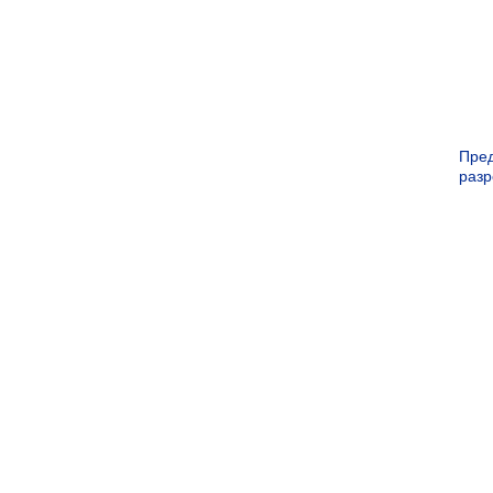
Пре
раз