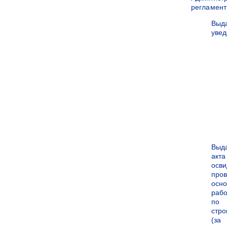
регламен
Выд
уве
Выд
акта
осви
про
осн
рабо
по
стро
(за