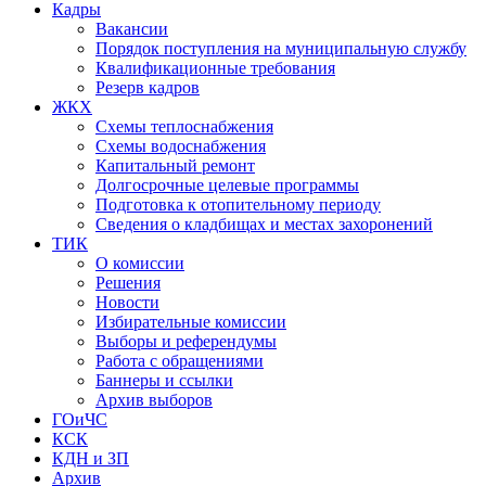
Кадры
Вакансии
Порядок поступления на муниципальную службу
Квалификационные требования
Резерв кадров
ЖКХ
Схемы теплоснабжения
Схемы водоснабжения
Капитальный ремонт
Долгосрочные целевые программы
Подготовка к отопительному периоду
Сведения о кладбищах и местах захоронений
ТИК
О комиссии
Решения
Новости
Избирательные комиссии
Выборы и референдумы
Работа с обращениями
Баннеры и ссылки
Архив выборов
ГОиЧС
КСК
КДН и ЗП
Архив