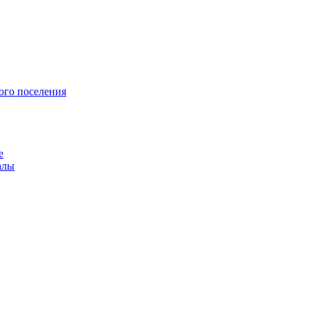
ого поселения
е
алы