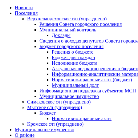
Skip
Новости
to
Поселения
content
Верхнеландеховское г/п (упразднено)
Решения Совета городского поселения
Муниципальный контроль
Доклады
Сведения о доходах депутатов Совета городск
Бюджет городского поселения
Решения о бюджете
Бюджет для граждан
Исполнение бюджета
Актуальная редакция решения о бюджет
Информационно-аналитические матери
Нормативно-правовые акты (бюджет)
Муниципальный долг
Информационная поддержка субъектов МСП
Муниципальное имущество
Симаковское с/п (упразднено)
Мытское с/п (упразднено)
Бюджет
Нормативно-правовые акты
Кромское с/п (упразднено)
Муниципальное имущество
О районе