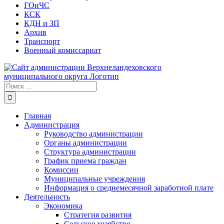
ГОиЧС
КСК
КДН и ЗП
Архив
Транспорт
Военный комиссариат
Результат
поиска:
Главная
Администрация
Руководство администрации
Органы администрации
Структура администрации
График приема граждан
Комиссии
Муниципальные учреждения
Информация о среднемесячной заработной плате
Деятельность
Экономика
Стратегия развития
Сельское хозяйство