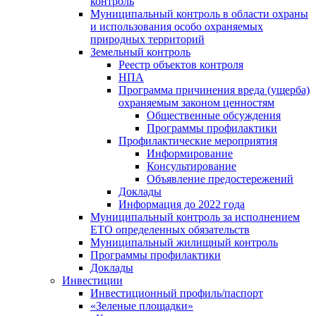
контроль
Муниципальный контроль в области охраны
и использования особо охраняемых
природных территорий
Земельный контроль
Реестр объектов контроля
НПА
Программа причинения вреда (ущерба)
охраняемым законом ценностям
Общественные обсуждения
Программы профилактики
Профилактические мероприятия
Информирование
Консультирование
Объявление предостережений
Доклады
Информация до 2022 года
Муниципальный контроль за исполнением
ЕТО определенных обязательств
Муниципальный жилищный контроль
Программы профилактики
Доклады
Инвестиции
Инвестиционный профиль/паспорт
«Зеленые площадки»