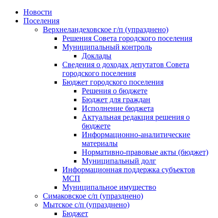
Skip
Новости
to
Поселения
content
Верхнеландеховское г/п (упразднено)
Решения Совета городского поселения
Муниципальный контроль
Доклады
Сведения о доходах депутатов Совета
городского поселения
Бюджет городского поселения
Решения о бюджете
Бюджет для граждан
Исполнение бюджета
Актуальная редакция решения о
бюджете
Информационно-аналитические
материалы
Нормативно-правовые акты (бюджет)
Муниципальный долг
Информационная поддержка субъектов
МСП
Муниципальное имущество
Симаковское с/п (упразднено)
Мытское с/п (упразднено)
Бюджет