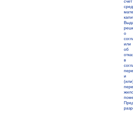
счет
сред
мате
капи
Выд
реш
о
согл
или
об
отка
в
согл
пер
и
(или
пере
жил
пом
Пре
раз