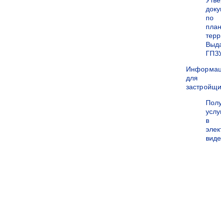
Утв
док
по
пла
терр
Выд
ГПЗ
Информа
для
застройщи
Пол
услу
в
эле
вид