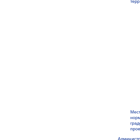
терр
Мес
нор
град
прое
Админист