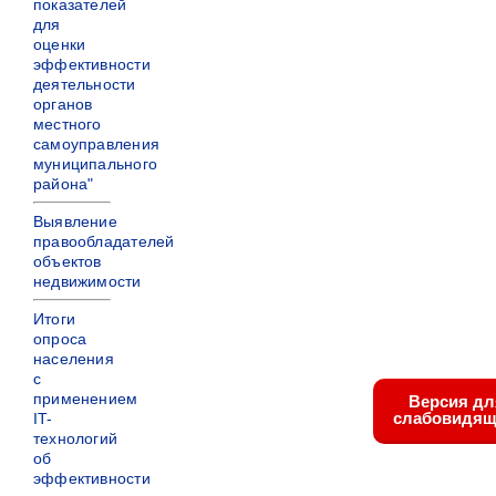
показателей
для
оценки
эффективности
деятельности
органов
местного
самоуправления
муниципального
района"
Выявление
правообладателей
объектов
недвижимости
Итоги
опроса
населения
с
применением
Версия дл
слабовидящ
IT-
технологий
об
эффективности