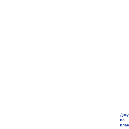
Док
по
пла