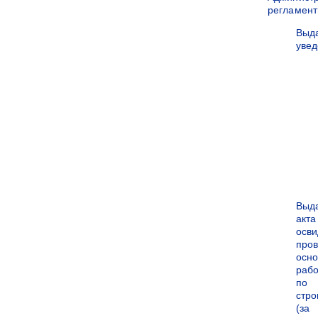
регламен
Выд
уве
Выд
акта
осви
про
осн
рабо
по
стро
(за