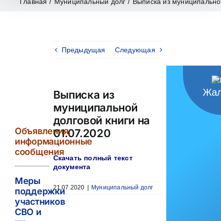
Главная
/
Муниципальный долг
/
Выписка из муниципальной
Предыдущая
Следующая
Жал
Выписка из
муниципальной
долговой книги на
Объявления,
01.07.2020
информационные
сообщения
Скачать полный текст
документа
Меры
21.07.2020
|
Муниципальный долг
поддержки
участников
СВО и