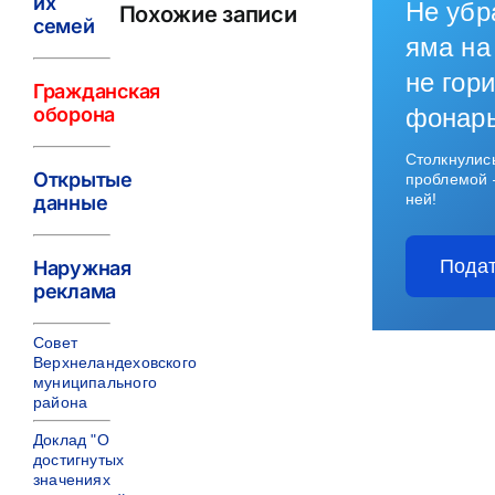
их
Не убр
Похожие записи
семей
яма на
не гори
Гражданская
оборона
фонар
Столкнулис
Открытые
проблемой 
ней!
данные
Подат
Наружная
реклама
Совет
Верхнеландеховского
муниципального
района
Доклад "О
достигнутых
значениях