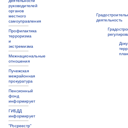
деятельности
руководителей
органов
Градостроитель
местного
деятельность
самоуправления
Градостро
Профилактика
регулиров
терроризма
и
Док
экстремизма
терр
пла
Межнациональные
отношения
Пучежская
межрайонная
прокуратура
Пенсионный
фонд
информирует
ГИБДД
информирует
"Росреестр"