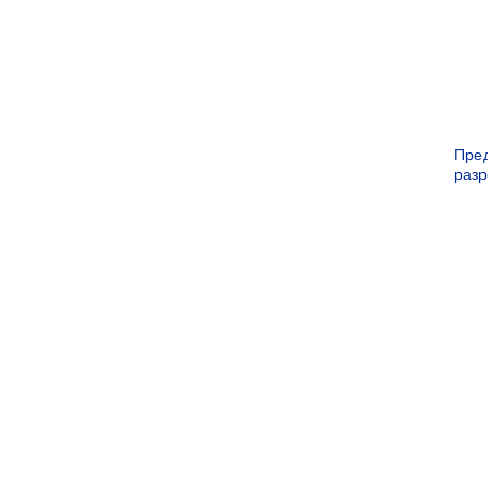
Пре
раз