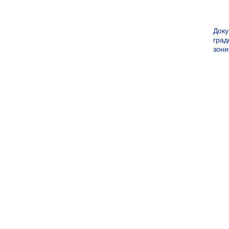
Док
град
зон