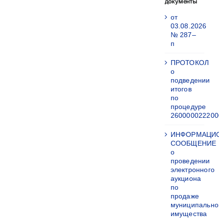
документы
от
03.08.2026
№ 287–
п
ПРОТОКОЛ
о
подведении
итогов
по
процедуре
260000022200
ИНФОРМАЦИ
СООБЩЕНИЕ
о
проведении
электронного
аукциона
по
продаже
муниципально
имущества