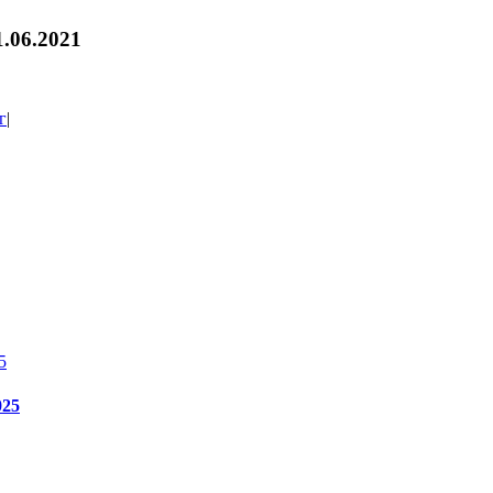
.06.2021
г
|
5
025