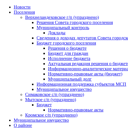
Skip
Новости
to
Поселения
content
Верхнеландеховское г/п (упразднено)
Решения Совета городского поселения
Муниципальный контроль
Доклады
Сведения о доходах депутатов Совета городск
Бюджет городского поселения
Решения о бюджете
Бюджет для граждан
Исполнение бюджета
Актуальная редакция решения о бюджет
Информационно-аналитические матери
Нормативно-правовые акты (бюджет)
Муниципальный долг
Информационная поддержка субъектов МСП
Муниципальное имущество
Симаковское с/п (упразднено)
Мытское с/п (упразднено)
Бюджет
Нормативно-правовые акты
Кромское с/п (упразднено)
Муниципальное имущество
О районе