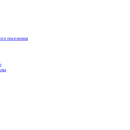
ого поселения
е
алы