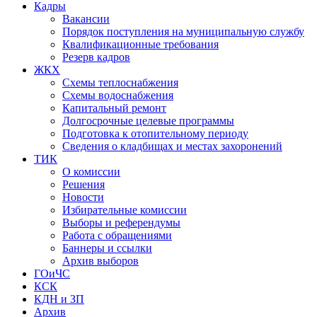
Кадры
Вакансии
Порядок поступления на муниципальную службу
Квалификационные требования
Резерв кадров
ЖКХ
Схемы теплоснабжения
Схемы водоснабжения
Капитальный ремонт
Долгосрочные целевые программы
Подготовка к отопительному периоду
Сведения о кладбищах и местах захоронений
ТИК
О комиссии
Решения
Новости
Избирательные комиссии
Выборы и референдумы
Работа с обращениями
Баннеры и ссылки
Архив выборов
ГОиЧС
КСК
КДН и ЗП
Архив