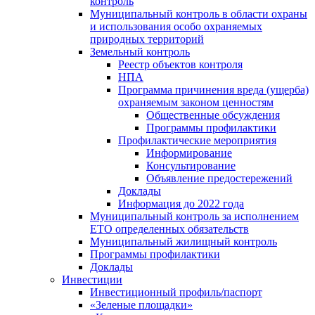
контроль
Муниципальный контроль в области охраны
и использования особо охраняемых
природных территорий
Земельный контроль
Реестр объектов контроля
НПА
Программа причинения вреда (ущерба)
охраняемым законом ценностям
Общественные обсуждения
Программы профилактики
Профилактические мероприятия
Информирование
Консультирование
Объявление предостережений
Доклады
Информация до 2022 года
Муниципальный контроль за исполнением
ЕТО определенных обязательств
Муниципальный жилищный контроль
Программы профилактики
Доклады
Инвестиции
Инвестиционный профиль/паспорт
«Зеленые площадки»