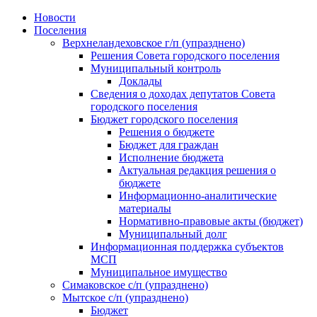
Skip
Новости
to
Поселения
content
Верхнеландеховское г/п (упразднено)
Решения Совета городского поселения
Муниципальный контроль
Доклады
Сведения о доходах депутатов Совета
городского поселения
Бюджет городского поселения
Решения о бюджете
Бюджет для граждан
Исполнение бюджета
Актуальная редакция решения о
бюджете
Информационно-аналитические
материалы
Нормативно-правовые акты (бюджет)
Муниципальный долг
Информационная поддержка субъектов
МСП
Муниципальное имущество
Симаковское с/п (упразднено)
Мытское с/п (упразднено)
Бюджет