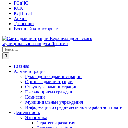
ГОиЧС
КСК
КДН и ЗП
Архив
Транспорт
Военный комиссариат
Результат
поиска:
Главная
Администрация
Руководство администрации
Органы администрации
Структура администрации
График приема граждан
Комиссии
Муниципальные учреждения
Информация о среднемесячной заработной плате
Деятельность
Экономика
Стратегия развития
Сельское хозяйство