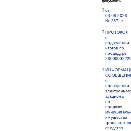
документы
от
03.08.2026
№ 287–п
ПРОТОКОЛ
о
подведении
итогов по
процедуре
2600000222
ИНФОРМАЦ
СООБЩЕНИ
о
проведении
электронног
аукциона
по
продаже
муниципаль
имущества
транспортно
средство