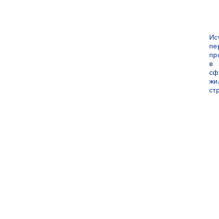
Ис
пе
пр
в
сф
жи
ст