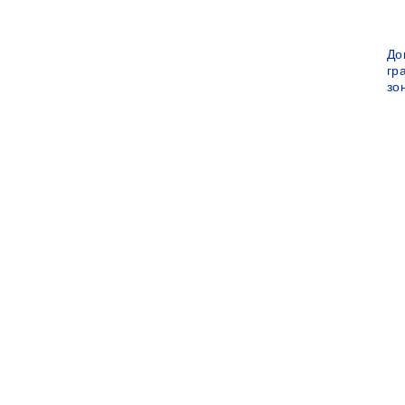
До
гр
зо