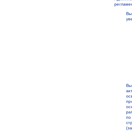
регламе
Вы
ув
Вы
ак
ос
пр
ос
ра
по
ст
(за