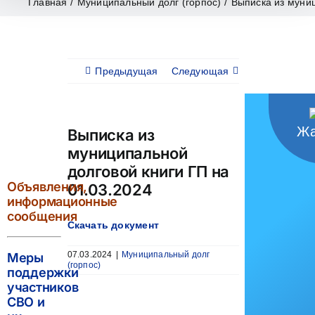
Главная
/
Муниципальный долг (горпос)
/
Выписка из муниц
Предыдущая
Следующая
Жа
Выписка из
муниципальной
долговой книги ГП на
Объявления,
01.03.2024
информационные
сообщения
Скачать документ
07.03.2024
|
Муниципальный долг
Меры
(горпос)
поддержки
участников
СВО и