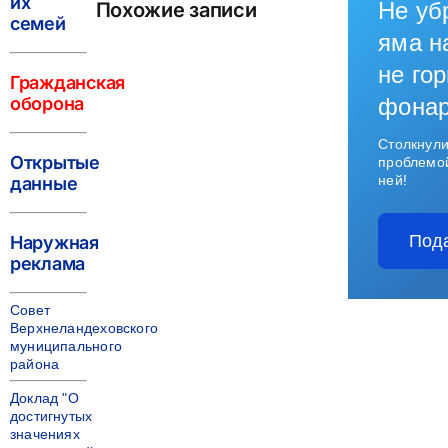
их
Не уб
Похожие записи
семей
яма н
не гор
Гражданская
оборона
фона
Столкнули
Открытые
проблемо
ней!
данные
Под
Наружная
реклама
Совет
Верхнеландеховского
муниципального
района
Доклад "О
достигнутых
значениях