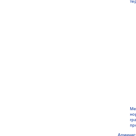
те
Ме
но
гр
пр
Админис