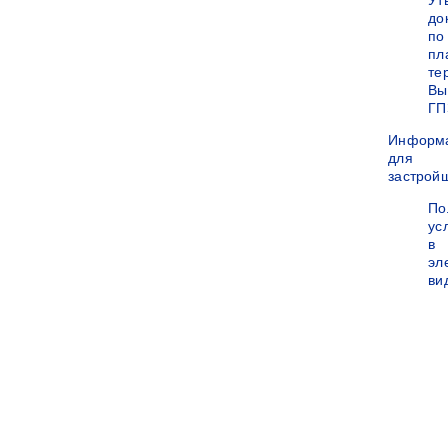
Ут
до
по
пл
те
Вы
ГП
Информ
для
застрой
По
ус
в
эл
ви