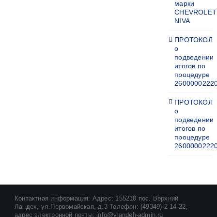
марки
CHEVROLET
NIVA
ПРОТОКОЛ
о
подведении
итогов по
процедуре
2600000222
ПРОТОКОЛ
о
подведении
итогов по
процедуре
2600000222
Контактная информация: Адрес: 155210 пос. Верхний
Ландех, ул.Первомайская, д.3 Телефон: (49349) 2-14-22,
адрес электронной почты: info@vlandeh-admin.ru