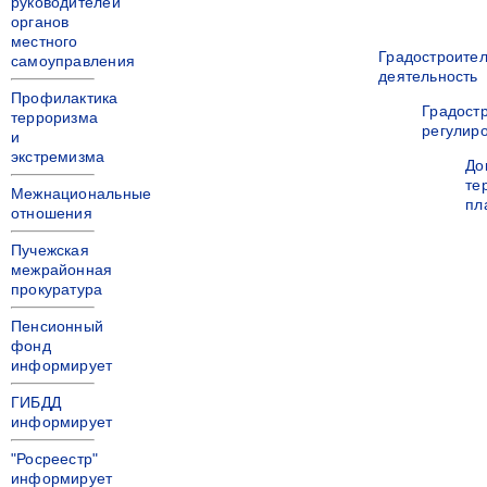
руководителей
органов
местного
Градостроите
самоуправления
деятельность
Профилактика
Градост
терроризма
регулир
и
экстремизма
До
те
Межнациональные
пл
отношения
Пучежская
межрайонная
прокуратура
Пенсионный
фонд
информирует
ГИБДД
информирует
"Росреестр"
информирует