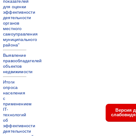
показателей
для оценки
эффективности
деятельности
органов
местного
самоуправления
муниципального
района"
Выявление
правообладателей
объектов
недвижимости
Итоги
опроса
населения
с
применением
IT-
Версия 
слабовид
технологий
об
эффективности
деятельности