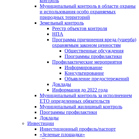
контроль
Муниципальный контроль в области охраны
и использования особо охраняемых
природных территорий
Земельный контроль
Реестр объектов контроля
НПА
Программа причинения вреда (ущерба)
охраняемым законом ценностям
Общественные обсуждения
Программы профилактики
Профилактические мероприятия
Информирование
Консультирование
Объявление предостережений
Доклады
Информация до 2022 года
Муниципальный контроль за исполнением
ЕТО определенных обязательств
Муниципальный жилищный контроль
Программы профилактики
Доклады
Инвестиции
Инвестиционный профиль/паспорт
«Зеленые площадки»