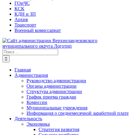
ГОиЧС
КСК
КДН и ЗП
Архив
Транспорт
Военный комиссариат
Результат
поиска:
Главная
Администрация
Руководство администрации
Органы администрации
Структура администрации
График приема граждан
Комиссии
Муниципальные учреждения
Информация о среднемесячной заработной плате
Деятельность
Экономика
Стратегия развития
Сельское хозяйство