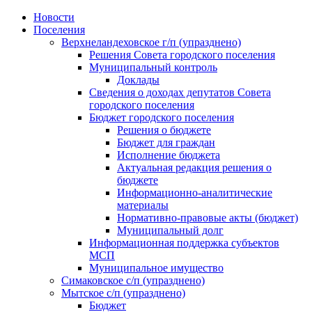
Skip
Новости
to
Поселения
content
Верхнеландеховское г/п (упразднено)
Решения Совета городского поселения
Муниципальный контроль
Доклады
Сведения о доходах депутатов Совета
городского поселения
Бюджет городского поселения
Решения о бюджете
Бюджет для граждан
Исполнение бюджета
Актуальная редакция решения о
бюджете
Информационно-аналитические
материалы
Нормативно-правовые акты (бюджет)
Муниципальный долг
Информационная поддержка субъектов
МСП
Муниципальное имущество
Симаковское с/п (упразднено)
Мытское с/п (упразднено)
Бюджет