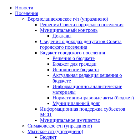
Skip
Новости
to
Поселения
content
Верхнеландеховское г/п (упразднено)
Решения Совета городского поселения
Муниципальный контроль
Доклады
Сведения о доходах депутатов Совета
городского поселения
Бюджет городского поселения
Решения о бюджете
Бюджет для граждан
Исполнение бюджета
Актуальная редакция решения о
бюджете
Информационно-аналитические
материалы
Нормативно-правовые акты (бюджет)
Муниципальный долг
Информационная поддержка субъектов
МСП
Муниципальное имущество
Симаковское с/п (упразднено)
Мытское с/п (упразднено)
Бюджет