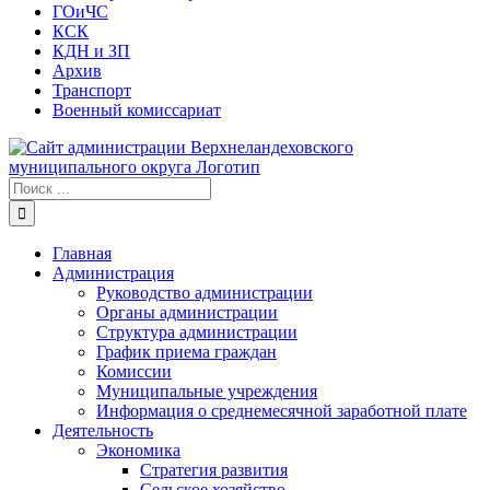
ГОиЧС
КСК
КДН и ЗП
Архив
Транспорт
Военный комиссариат
Результат
поиска:
Главная
Администрация
Руководство администрации
Органы администрации
Структура администрации
График приема граждан
Комиссии
Муниципальные учреждения
Информация о среднемесячной заработной плате
Деятельность
Экономика
Стратегия развития
Сельское хозяйство