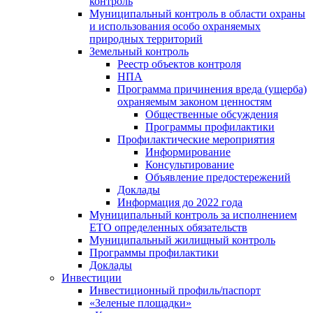
контроль
Муниципальный контроль в области охраны
и использования особо охраняемых
природных территорий
Земельный контроль
Реестр объектов контроля
НПА
Программа причинения вреда (ущерба)
охраняемым законом ценностям
Общественные обсуждения
Программы профилактики
Профилактические мероприятия
Информирование
Консультирование
Объявление предостережений
Доклады
Информация до 2022 года
Муниципальный контроль за исполнением
ЕТО определенных обязательств
Муниципальный жилищный контроль
Программы профилактики
Доклады
Инвестиции
Инвестиционный профиль/паспорт
«Зеленые площадки»