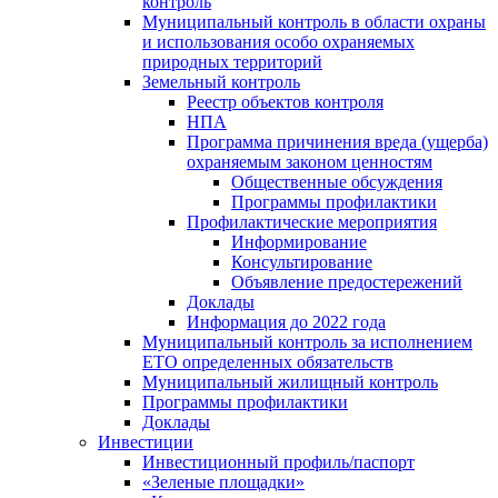
контроль
Муниципальный контроль в области охраны
и использования особо охраняемых
природных территорий
Земельный контроль
Реестр объектов контроля
НПА
Программа причинения вреда (ущерба)
охраняемым законом ценностям
Общественные обсуждения
Программы профилактики
Профилактические мероприятия
Информирование
Консультирование
Объявление предостережений
Доклады
Информация до 2022 года
Муниципальный контроль за исполнением
ЕТО определенных обязательств
Муниципальный жилищный контроль
Программы профилактики
Доклады
Инвестиции
Инвестиционный профиль/паспорт
«Зеленые площадки»