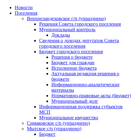
Skip
Новости
to
Поселения
content
Верхнеландеховское г/п (упразднено)
Решения Совета городского поселения
Муниципальный контроль
Доклады
Сведения о доходах депутатов Совета
городского поселения
Бюджет городского поселения
Решения о бюджете
Бюджет для граждан
Исполнение бюджета
Актуальная редакция решения о
бюджете
Информационно-аналитические
материалы
Нормативно-правовые акты (бюджет)
Муниципальный долг
Информационная поддержка субъектов
МСП
Муниципальное имущество
Симаковское с/п (упразднено)
Мытское с/п (упразднено)
Бюджет