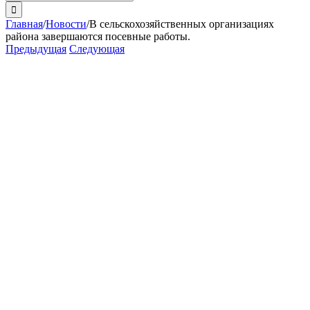
поиска:
Главная
/
Новости
/
В сельскохозяйственных организациях
района завершаются посевные работы.
Предыдущая
Следующая
View
Larger
Image