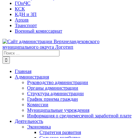
ГОиЧС
КСК
КДН и ЗП
Архив
Транспорт
Военный комиссариат
Результат
поиска:
Главная
Администрация
Руководство администрации
Органы администрации
Структура администрации
График приема граждан
Комиссии
Муниципальные учреждения
Информация о среднемесячной заработной плате
Деятельность
Экономика
Стратегия развития
Сельское хозяйство