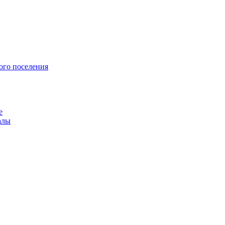
ого поселения
е
алы