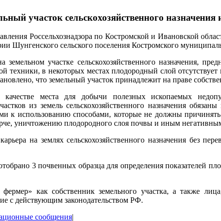
ьный участок сельскохозяйственного назначения и
равления Россельхознадзора по Костромской и Ивановской обла
рии Шунгенского сельского поселения Костромского муниципаль
на земельном участке сельскохозяйственного назначения, пред
елой техники, в некоторых местах плодородный слой отсутствуе
тановлено, что земельный участок принадлежит на праве собст
 в качестве места для добычи полезных ископаемых недоп
частков из земель сельскохозяйственного назначения обязаны
ми к использованию способами, которые не должны причинять в
орче, уничтожению плодородного слоя почвы и иным негативным
 карьера на землях сельскохозяйственного назначения без пер
отобрано 3 почвенных образца для определения показателей пл
ермер» как собственник земельного участка, а также лица,
вие с действующим законодательством РФ.
ационные сообщения
|