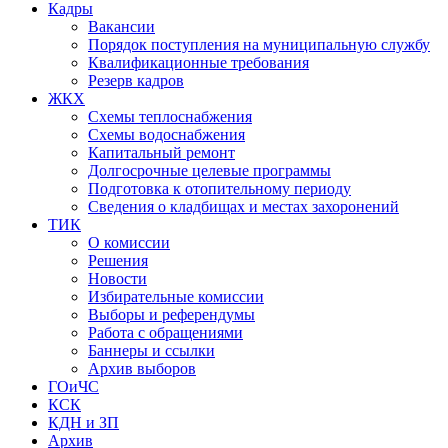
Кадры
Вакансии
Порядок поступления на муниципальную службу
Квалификационные требования
Резерв кадров
ЖКХ
Схемы теплоснабжения
Схемы водоснабжения
Капитальный ремонт
Долгосрочные целевые программы
Подготовка к отопительному периоду
Сведения о кладбищах и местах захоронений
ТИК
О комиссии
Решения
Новости
Избирательные комиссии
Выборы и референдумы
Работа с обращениями
Баннеры и ссылки
Архив выборов
ГОиЧС
КСК
КДН и ЗП
Архив