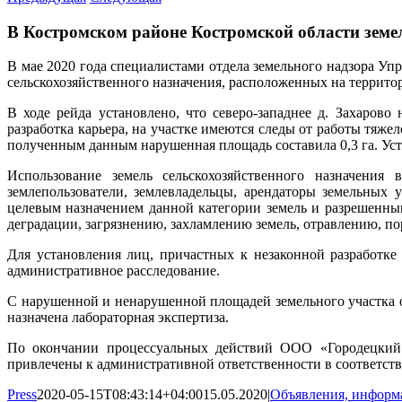
В Костромском районе Костромской области земел
В мае 2020 года специалистами отдела земельного надзора Уп
сельскохозяйственного назначения, расположенных на террито
В ходе рейда установлено, что северо-западнее д. Захарово 
разработка карьера, на участке имеются следы от работы тяж
полученным данным нарушенная площадь составила 0,3 га. Ус
Использование земель сельскохозяйственного назначения
землепользователи, землевладельцы, арендаторы земельных у
целевым назначением данной категории земель и разрешенны
деградации, загрязнению, захламлению земель, отравлению, п
Для установления лиц, причастных к незаконной разработке
административное расследование.
С нарушенной и ненарушенной площадей земельного участка 
назначена лабораторная экспертиза.
По окончании процессуальных действий ООО «Городецкий ф
привлечены к административной ответственности в соответст
Press
2020-05-15T08:43:14+04:00
15.05.2020
|
Объявления, информ