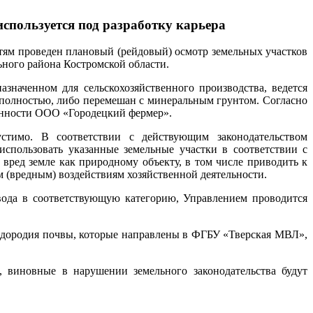
спользуется под разработку карьера
стям проведен плановый (рейдовый) осмотр земельных участков
ного района Костромской области.
назначенном для сельскохозяйственного производства, ведется
т полностью, либо перемешан с минеральным грунтом. Согласно
венности ООО «Городецкий фермер».
устимо. В соответствии с действующим законодательством
 использовать указанные земельные участки в соответствии с
ред земле как природному объекту, в том числе приводить к
 (вредным) воздействиям хозяйственной деятельности.
евода в соответствующую категорию, Управлением проводится
одородия почвы, которые направлены в ФГБУ «Тверская МВЛ»,
 виновные в нарушении земельного законодательства будут