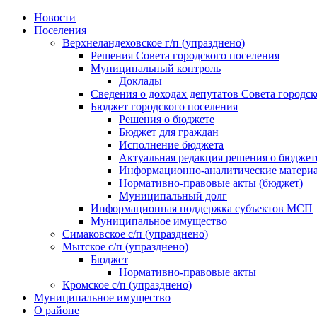
Skip
Новости
to
Поселения
content
Верхнеландеховское г/п (упразднено)
Решения Совета городского поселения
Муниципальный контроль
Доклады
Сведения о доходах депутатов Совета городск
Бюджет городского поселения
Решения о бюджете
Бюджет для граждан
Исполнение бюджета
Актуальная редакция решения о бюджет
Информационно-аналитические матери
Нормативно-правовые акты (бюджет)
Муниципальный долг
Информационная поддержка субъектов МСП
Муниципальное имущество
Симаковское с/п (упразднено)
Мытское с/п (упразднено)
Бюджет
Нормативно-правовые акты
Кромское с/п (упразднено)
Муниципальное имущество
О районе