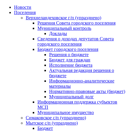
Skip
Новости
to
Поселения
content
Верхнеландеховское г/п (упразднено)
Решения Совета городского поселения
Муниципальный контроль
Доклады
Сведения о доходах депутатов Совета
городского поселения
Бюджет городского поселения
Решения о бюджете
Бюджет для граждан
Исполнение бюджета
Актуальная редакция решения о
бюджете
Информационно-аналитические
материалы
Нормативно-правовые акты (бюджет)
Муниципальный долг
Информационная поддержка субъектов
МСП
Муниципальное имущество
Симаковское с/п (упразднено)
Мытское с/п (упразднено)
Бюджет