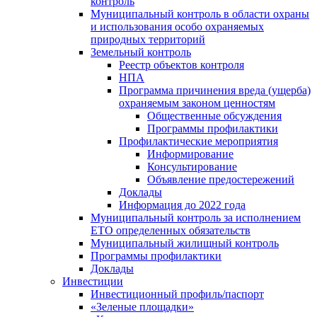
контроль
Муниципальный контроль в области охраны
и использования особо охраняемых
природных территорий
Земельный контроль
Реестр объектов контроля
НПА
Программа причинения вреда (ущерба)
охраняемым законом ценностям
Общественные обсуждения
Программы профилактики
Профилактические мероприятия
Информирование
Консультирование
Объявление предостережений
Доклады
Информация до 2022 года
Муниципальный контроль за исполнением
ЕТО определенных обязательств
Муниципальный жилищный контроль
Программы профилактики
Доклады
Инвестиции
Инвестиционный профиль/паспорт
«Зеленые площадки»