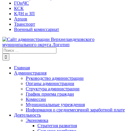
ГОиЧС
КСК
КДН и ЗП
Архив
Транспорт
Военный комиссариат
Результат
поиска:
Главная
Администрация
Руководство администрации
Органы администрации
Структура администрации
График приема граждан
Комиссии
Муниципальные учреждения
Информация о среднемесячной заработной плате
Деятельность
Экономика
Стратегия развития
Сельское хозяйство