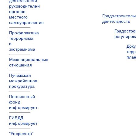
деятельности
руководителей
органов
Градостроитель
местного
деятельность
самоуправления
Градостро
Профилактика
регулиров
терроризма
и
Док
экстремизма
терр
пла
Межнациональные
отношения
Пучежская
межрайонная
прокуратура
Пенсионный
фонд
информирует
ГИБДД
информирует
"Росреестр"