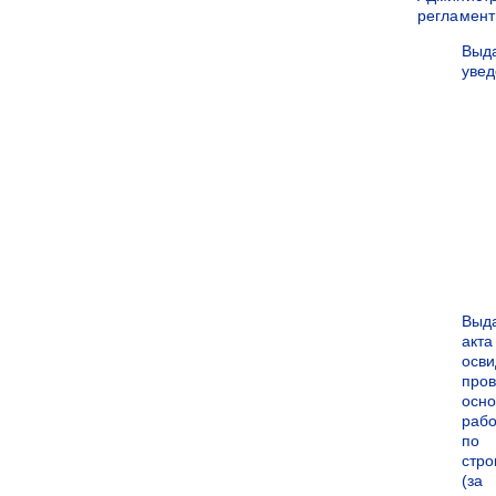
регламен
Выд
уве
Выд
акта
осви
про
осн
рабо
по
стро
(за