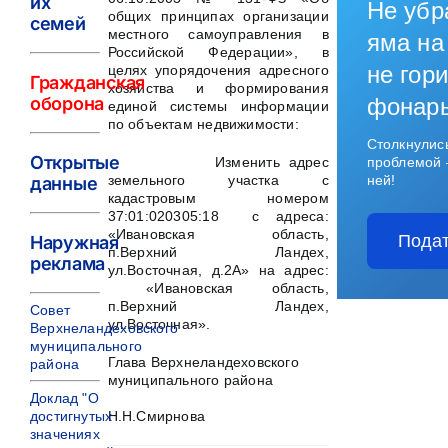
их
Не убр
общих принципах организации
семей
местного самоуправления в
яма на
Российской Федерации», в
не гори
целях упорядочения адресного
Гражданская
хозяйства и формирования
оборона
фонар
единой системы информации
по объектам недвижимости:
Столкнулис
Открытые
Изменить адрес
проблемой 
земельного участка с
ней!
данные
кадастровым номером
37:01:020305:18 с адреса:
«Ивановская область,
Подат
Наружная
п.Верхний Ландех,
реклама
ул.Восточная, д.2А» на адрес:
«Ивановская область,
п.Верхний Ландех,
Совет
ул.Восточная».
Верхнеландеховского
муниципального
Глава Верхнеландеховского
района
муниципального района
Доклад "О
достигнутых
Н.Н.Смирнова
значениях