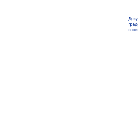
Док
град
зон