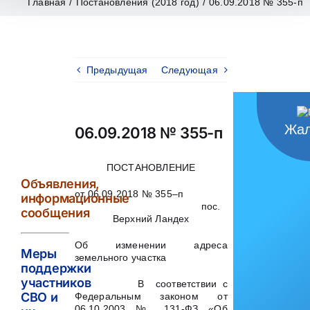
Главная
/
Постановления (2018 год)
/
06.09.2018 № 355-п
Предыдущая
Следующая
Жал
06.09.2018 № 355-п
ПОСТАНОВЛЕНИЕ
Объявления,
от 06.09.2018 № 355–п
информационные
пос.
сообщения
Верхний Ландех
Об изменении адреса
Меры
земельного участка
поддержки
участников
В соответствии с
СВО и
Федеральным законом от
06.10.2003 № 131-ФЗ «Об