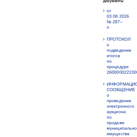
документы
от
03.08.2026
№ 287–
п
ПРОТОКОЛ
о
подведении
итогов
по
процедуре
260000022200
ИНФОРМАЦИ
СООБЩЕНИЕ
о
проведении
электронного
аукциона
по
продаже
муниципально
имущества