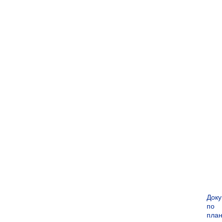
Док
по
пла