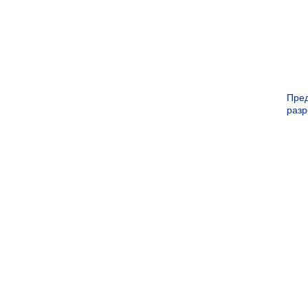
Пре
раз