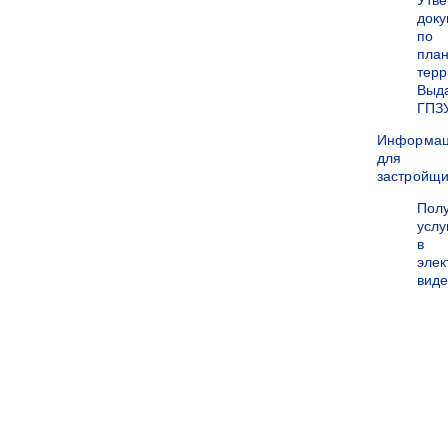
Утв
док
по
пла
терр
Выд
ГПЗ
Информа
для
застройщи
Пол
услу
в
эле
вид