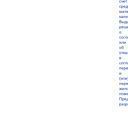
счет
сред
мате
капи
Выд
реш
о
согл
или
об
отка
в
согл
пер
и
(или
пере
жил
пом
Пре
раз