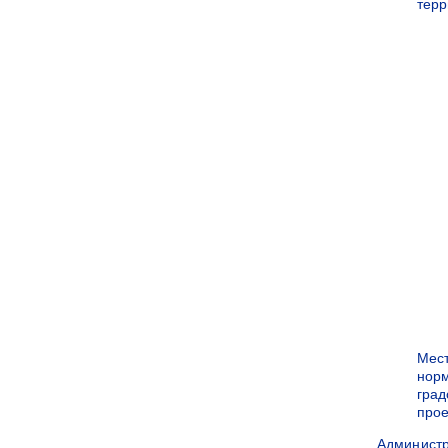
терр
Мес
нор
град
прое
Админист