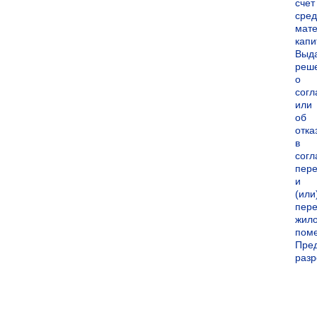
счет
сред
мате
капи
Выд
реш
о
согл
или
об
отка
в
согл
пер
и
(или
пере
жил
пом
Пре
раз