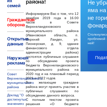
их
района!
Не убр
семей
яма на
Информируем Вас о том, что 12
не гори
декабря 2019 года в 16.00
Гражданская
часов в Совете
оборона
фонар
Верхнеландеховского
муниципального района
Столкнулис
(Ивановская область, п.
Открытые
проблемой 
Верхний Ландех, ул.
ней!
данные
Пионерская, д. 9, здание
финансового отдела
администрации района)
состоятся публичные слушания
Подат
Наружная
по обсуждению проекта
реклама
бюджета Верхнеландеховского
муниципального района на
2020 год и на плановый период
Совет
2021 и 2022 годов.
Верхнеландеховского
Все желающие граждане
муниципального
района могут принять участие в
района
публичных слушаниях по
Доклад "О
обсуждению данного вопроса.
достигнутых
С полным текстом проекта
значениях
решения «О бюджете