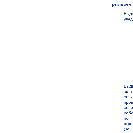
регламен
Выд
уве
Выд
акта
осви
про
осн
рабо
по
стро
(за