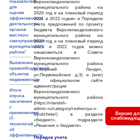
показателей
Верхнеландеховского
для
муниципального района на
оценки
2020 год и на плановый период
эффективности
2021 и 2022 годов» и Порядком
деятельности
учета предложений по проекту
органов
бюджета Верхнеландеховского
местного
муниципального района на
самоуправления
2020 год и на плановый период
муниципального
2021 и 2022 годов можно
района"
ознакомиться в Совете
Верхнеландеховского
Выявление
муниципального района
правообладателей
(п.Верхний Ландех,
объектов
ул.Первомайская. д.3) и (или)
недвижимости
на официальном сайте
администрации
Итоги
Верхнеландеховского
опроса
муниципального района
населения
(https://vlandeh-
с
admin.ru/category/resheniya-o-
применением
Версия дл
byudzhete/) в разделе
слабовидящ
IT-
«Бюджет», подразделе
технологий
«Решение о бюджете».
об
эффективности
Порядок учета