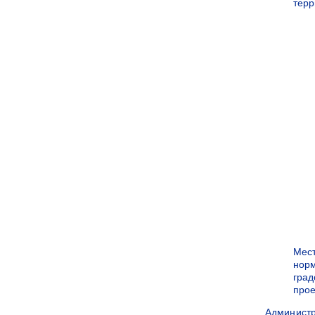
терр
Мес
нор
град
прое
Админист