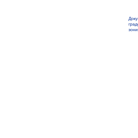
Док
град
зон