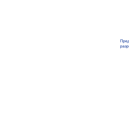
Пре
раз