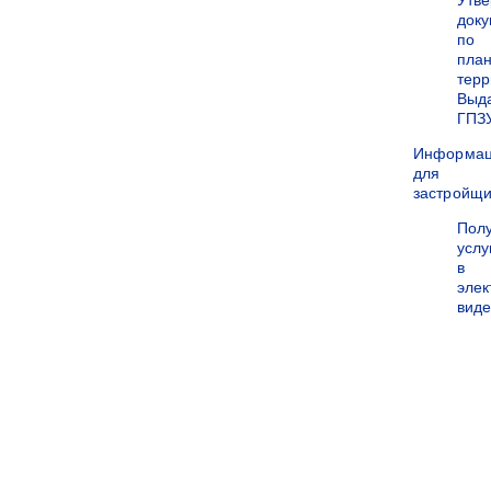
Утв
док
по
пла
терр
Выд
ГПЗ
Информа
для
застройщи
Пол
услу
в
эле
вид