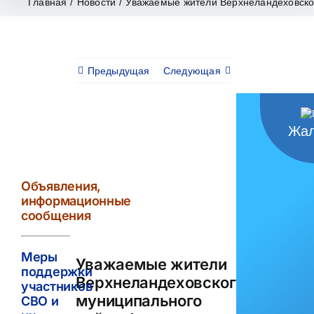
Главная
/
Новости
/
Уважаемые жители Верхнеландеховско
Предыдущая
Следующая
Жал
View
Larger
Image
Объявления,
информационные
сообщения
Меры
Уважаемые жители
поддержки
Верхнеландеховского
участников
муниципального
СВО и