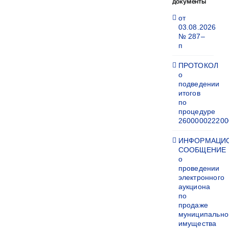
документы
от
03.08.2026
№ 287–
п
ПРОТОКОЛ
о
подведении
итогов
по
процедуре
260000022200
ИНФОРМАЦИ
СООБЩЕНИЕ
о
проведении
электронного
аукциона
по
продаже
муниципально
имущества