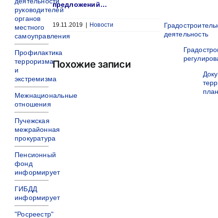
деятельности
предложений…
руководителей
органов
Градостроитель
19.11.2019
|
Новости
местного
деятельность
самоуправления
Градостро
Профилактика
регулиров
терроризма
Похожие записи
и
Док
экстремизма
терр
пла
Межнациональные
отношения
Пучежская
межрайонная
прокуратура
Пенсионный
фонд
информирует
ГИБДД
информирует
"Росреестр"