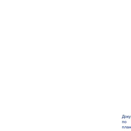
Док
по
пла