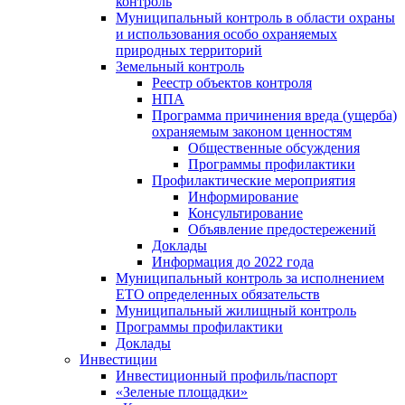
контроль
Муниципальный контроль в области охраны
и использования особо охраняемых
природных территорий
Земельный контроль
Реестр объектов контроля
НПА
Программа причинения вреда (ущерба)
охраняемым законом ценностям
Общественные обсуждения
Программы профилактики
Профилактические мероприятия
Информирование
Консультирование
Объявление предостережений
Доклады
Информация до 2022 года
Муниципальный контроль за исполнением
ЕТО определенных обязательств
Муниципальный жилищный контроль
Программы профилактики
Доклады
Инвестиции
Инвестиционный профиль/паспорт
«Зеленые площадки»