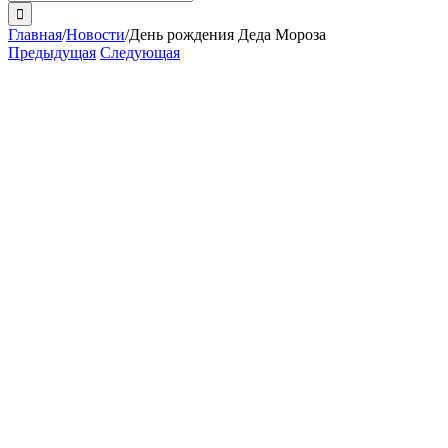
поиска:
Главная
/
Новости
/
День рождения Деда Мороза
Предыдущая
Следующая
View
Larger
Image