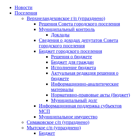
Skip
Новости
to
Поселения
content
Верхнеландеховское г/п (упразднено)
Решения Совета городского поселения
Муниципальный контроль
Доклады
Сведения о доходах депутатов Совета
городского поселения
Бюджет городского поселения
Решения о бюджете
Бюджет для граждан
Исполнение бюджета
Актуальная редакция решения о
бюджете
Информационно-аналитические
материалы
Нормативно-правовые акты (бюджет)
Муниципальный долг
Информационная поддержка субъектов
МСП
Муниципальное имущество
Симаковское с/п (упразднено)
Мытское с/п (упразднено)
Бюджет