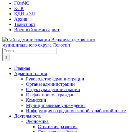
ГОиЧС
КСК
КДН и ЗП
Архив
Транспорт
Военный комиссариат
Результат
поиска:
Главная
Администрация
Руководство администрации
Органы администрации
Структура администрации
График приема граждан
Комиссии
Муниципальные учреждения
Информация о среднемесячной заработной плате
Деятельность
Экономика
Стратегия развития
Сельское хозяйство