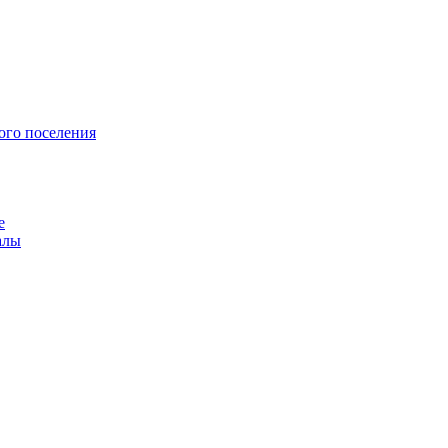
ого поселения
е
алы