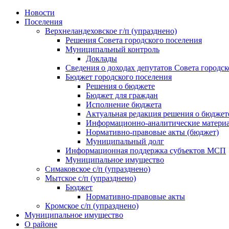
Skip
Новости
to
Поселения
content
Верхнеландеховское г/п (упразднено)
Решения Совета городского поселения
Муниципальный контроль
Доклады
Сведения о доходах депутатов Совета городск
Бюджет городского поселения
Решения о бюджете
Бюджет для граждан
Исполнение бюджета
Актуальная редакция решения о бюджет
Информационно-аналитические матери
Нормативно-правовые акты (бюджет)
Муниципальный долг
Информационная поддержка субъектов МСП
Муниципальное имущество
Симаковское с/п (упразднено)
Мытское с/п (упразднено)
Бюджет
Нормативно-правовые акты
Кромское с/п (упразднено)
Муниципальное имущество
О районе