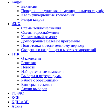
Кадры
Вакансии
Порядок поступления на муниципальную службу
Квалификационные требования
Резерв кадров
ЖКХ
Схемы теплоснабжения
Схемы водоснабжения
Капитальный ремонт
Долгосрочные целевые программы
Подготовка к отопительному периоду
Сведения о кладбищах и местах захоронений
ТИК
О комиссии
Решения
Новости
Избирательные комиссии
Выборы и референдумы
Работа с обращениями
Баннеры и ссылки
Архив выборов
ГОиЧС
КСК
КДН и ЗП
Архив