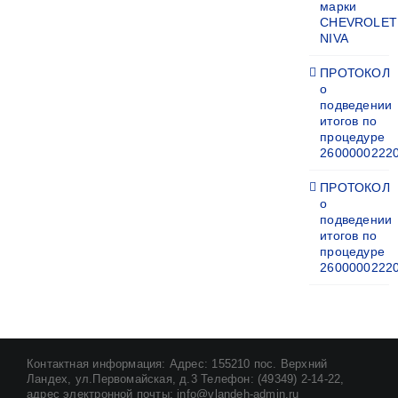
марки
CHEVROLET
NIVA
ПРОТОКОЛ
о
подведении
итогов по
процедуре
2600000222
ПРОТОКОЛ
о
подведении
итогов по
процедуре
2600000222
Контактная информация: Адрес: 155210 пос. Верхний
Ландех, ул.Первомайская, д.3 Телефон: (49349) 2-14-22,
адрес электронной почты: info@vlandeh-admin.ru