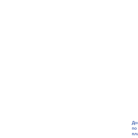
До
по
пл