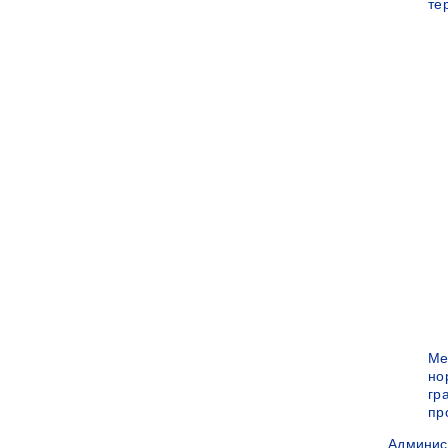
те
Ме
но
гр
пр
Админис