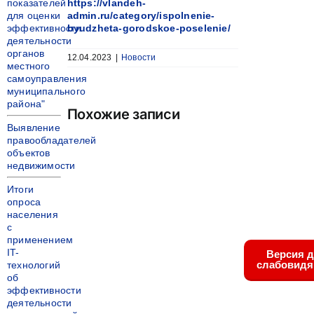
показателей
https://vlandeh-
для оценки
admin.ru/category/ispolnenie-
эффективности
byudzheta-gorodskoe-poselenie/
деятельности
органов
12.04.2023
|
Новости
местного
самоуправления
муниципального
района"
Похожие записи
Выявление
правообладателей
объектов
недвижимости
Итоги
опроса
населения
с
применением
IT-
Версия 
слабовид
технологий
об
эффективности
деятельности