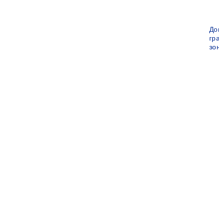
До
гр
зо