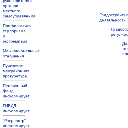
руководителей
органов
местного
Градостроите
самоуправления
деятельность
Профилактика
Градост
терроризма
регулир
и
экстремизма
До
те
Межнациональные
пл
отношения
Пучежская
межрайонная
прокуратура
Пенсионный
фонд
информирует
ГИБДД
информирует
"Росреестр"
информирует