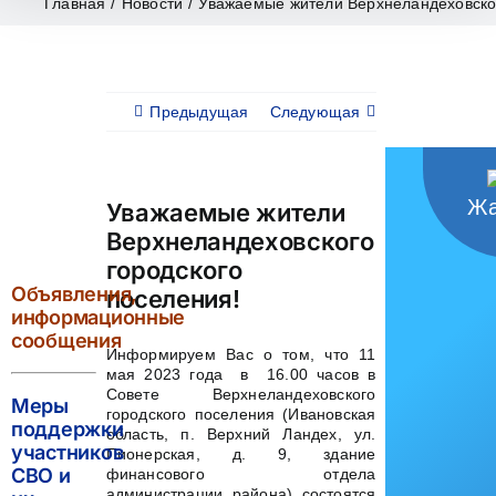
Главная
/
Новости
/
Уважаемые жители Верхнеландеховског
Предыдущая
Следующая
Жа
Уважаемые жители
Верхнеландеховского
городского
Объявления,
поселения!
информационные
сообщения
Информируем Вас о том, что 11
мая 2023 года в 16.00 часов в
Совете Верхнеландеховского
Меры
городского поселения (Ивановская
поддержки
область, п. Верхний Ландех, ул.
участников
Пионерская, д. 9, здание
СВО и
финансового отдела
администрации района) состоятся