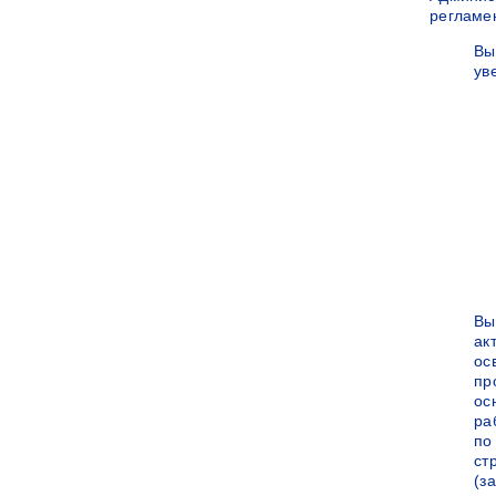
регламе
Вы
ув
Вы
ак
ос
пр
ос
ра
по
ст
(за