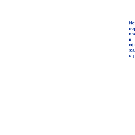
Ис
пе
пр
в
сф
жи
ст