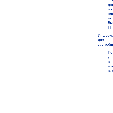
Ут
до
по
пл
те
Вы
ГП
Информ
для
застрой
По
ус
в
эл
ви