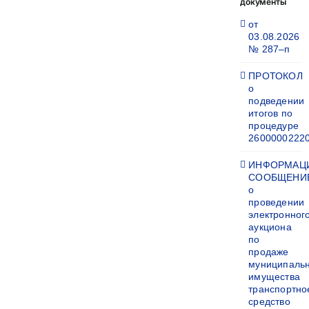
документы
от
03.08.2026
№ 287–п
ПРОТОКОЛ
о
подведении
итогов по
процедуре
2600000222
ИНФОРМАЦ
СООБЩЕНИ
о
проведении
электронног
аукциона
по
продаже
муниципаль
имущества
транспортно
средство