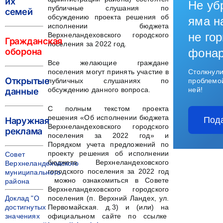
их
Не уб
публичные слушания по
семей
обсуждению проекта решения об
яма н
исполнении бюджета
не гор
Верхнеландеховского городского
Гражданская
поселения за 2022 год.
оборона
фона
Все желающие граждане
поселения могут принять участие в
Столкнули
Открытые
публичных слушаниях по
проблемо
обсуждению данного вопроса.
ней!
данные
С полным текстом проекта
решения «Об исполнении бюджета
Под
Наружная
Верхнеландеховского городского
реклама
поселения за 2022 год» и
Порядком учета предложений по
проекту решения об исполнении
Совет
бюджета Верхнеландеховского
Верхнеландеховского
городского поселения за 2022 год
муниципального
можно ознакомиться в Совете
района
Верхнеландеховского городского
Доклад "О
поселения (п. Верхний Ландех, ул.
достигнутых
Первомайская. д.3) и (или) на
значениях
официальном сайте по ссылке