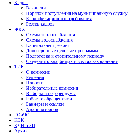
Кадры
Вакансии
Порядок поступления на муниципальную службу
Квалификационные требования
Резерв кадров
ЖКХ
Схемы теплоснабжения
Схемы водоснабжения
Капитальный ремонт
Долгосрочные целевые программы
Подготовка к отопительному периоду
Сведения о кладбищах и местах захоронений
ТИК
О комиссии
Решения
Новости
Избирательные комиссии
Выборы и референдумы
Работа с обращениями
Баннеры и ссылки
Архив выборов
ГОиЧС
КСК
КДН и ЗП
Архив