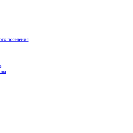
ого поселения
е
алы