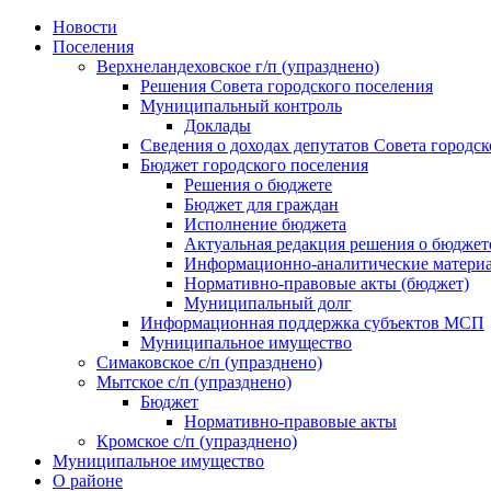
Skip
Новости
to
Поселения
content
Верхнеландеховское г/п (упразднено)
Решения Совета городского поселения
Муниципальный контроль
Доклады
Сведения о доходах депутатов Совета городск
Бюджет городского поселения
Решения о бюджете
Бюджет для граждан
Исполнение бюджета
Актуальная редакция решения о бюджет
Информационно-аналитические матери
Нормативно-правовые акты (бюджет)
Муниципальный долг
Информационная поддержка субъектов МСП
Муниципальное имущество
Симаковское с/п (упразднено)
Мытское с/п (упразднено)
Бюджет
Нормативно-правовые акты
Кромское с/п (упразднено)
Муниципальное имущество
О районе