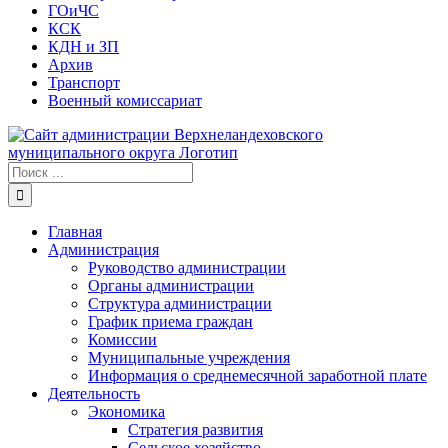
ГОиЧС
КСК
КДН и ЗП
Архив
Транспорт
Военный комиссариат
Результат
поиска:
Главная
Администрация
Руководство администрации
Органы администрации
Структура администрации
График приема граждан
Комиссии
Муниципальные учреждения
Информация о среднемесячной заработной плате
Деятельность
Экономика
Стратегия развития
Сельское хозяйство