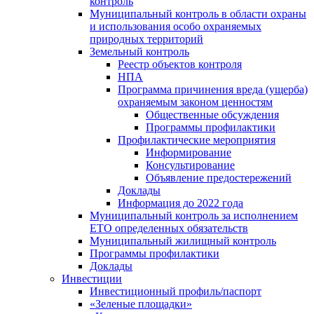
контроль
Муниципальный контроль в области охраны
и использования особо охраняемых
природных территорий
Земельный контроль
Реестр объектов контроля
НПА
Программа причинения вреда (ущерба)
охраняемым законом ценностям
Общественные обсуждения
Программы профилактики
Профилактические мероприятия
Информирование
Консультирование
Объявление предостережений
Доклады
Информация до 2022 года
Муниципальный контроль за исполнением
ЕТО определенных обязательств
Муниципальный жилищный контроль
Программы профилактики
Доклады
Инвестиции
Инвестиционный профиль/паспорт
«Зеленые площадки»