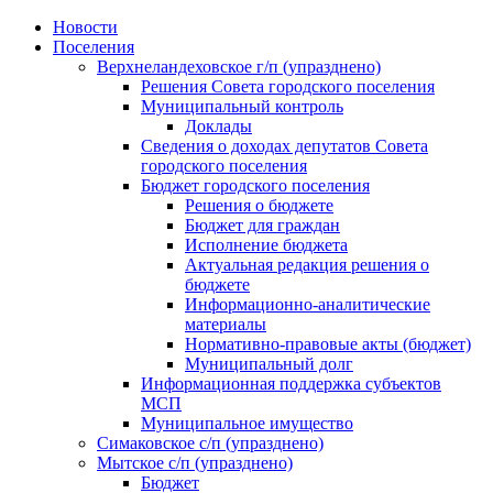
Skip
Новости
to
Поселения
content
Верхнеландеховское г/п (упразднено)
Решения Совета городского поселения
Муниципальный контроль
Доклады
Сведения о доходах депутатов Совета
городского поселения
Бюджет городского поселения
Решения о бюджете
Бюджет для граждан
Исполнение бюджета
Актуальная редакция решения о
бюджете
Информационно-аналитические
материалы
Нормативно-правовые акты (бюджет)
Муниципальный долг
Информационная поддержка субъектов
МСП
Муниципальное имущество
Симаковское с/п (упразднено)
Мытское с/п (упразднено)
Бюджет