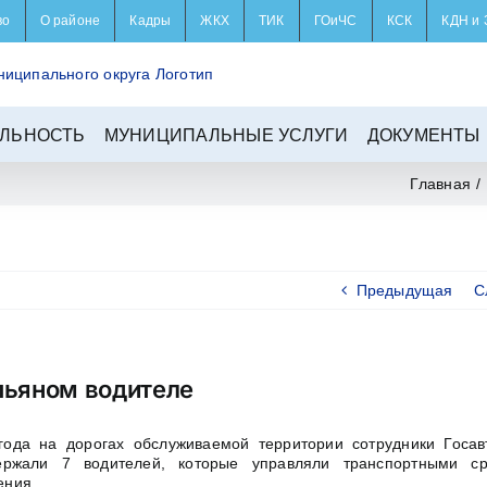
во
О районе
Кадры
ЖКХ
ТИК
ГОиЧС
КСК
КДН и 
ЛЬНОСТЬ
МУНИЦИПАЛЬНЫЕ УСЛУГИ
ДОКУМЕНТЫ
Главная
/
Предыдущая
С
пьяном водителе
года на дорогах обслуживаемой территории сотрудники Госав
ержали 7 водителей, которые управляли транспортными ср
ения.