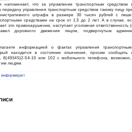
ия напоминает, что за управление транспортным средством 
а передачу управления транспортным средством такому лицу пр
инистративного штрафа в размере 30 тысяч рублей с лише
спортными средствами на срок от 1,5 до 2 лет. А в случае, е
ает это правонарушение, наступает уголовная ответственность (
авил дорожного движения лицом, подвергнутым админис
лагаете информацией о фактах управления транспортным
орый находится в состоянии опьянения, просим сообщить
 8(49345)2-54-10 или 102 с мобильного телефона, возможно,
угим людям.
 информирует
писи