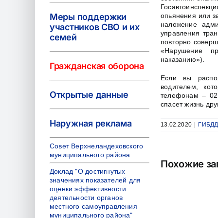
Госавтоинспекц
Меры поддержки
опьянения или з
наложение адм
участников СВО и их
управления тран
семей
повторно соверш
«Нарушение пр
наказанию»).
Гражданская оборона
Если вы распо
водителем, кот
Открытые данные
телефонам – 02,
спасет жизнь др
Наружная реклама
13.02.2020
|
ГИБДД
Совет Верхнеландеховского
муниципального района
Похожие за
Доклад "О достигнутых
значениях показателей для
оценки эффективности
деятельности органов
местного самоуправления
муниципального района"