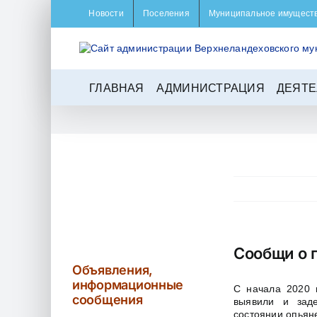
Skip
Новости
Поселения
Муниципальное имущест
to
content
ГЛАВНАЯ
АДМИНИСТРАЦИЯ
ДЕЯТЕ
Сообщи о 
Объявления,
информационные
С начала 2020 
сообщения
выявили и зад
состоянии опьян