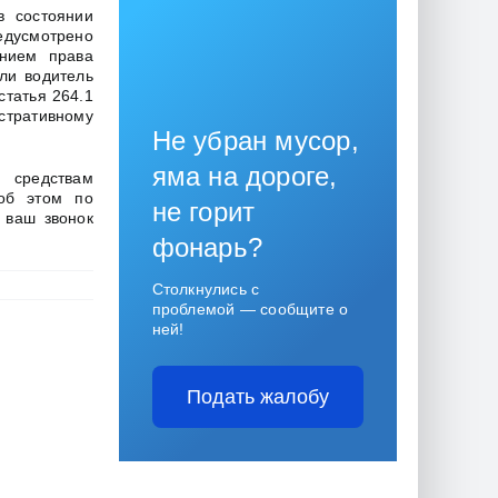
в состоянии
едусмотрено
нием права
сли водитель
статья 264.1
тративному
Не убран мусор,
яма на дороге,
 средствам
 об этом по
не горит
 ваш звонок
фонарь?
Столкнулись с
проблемой — сообщите о
ней!
Подать жалобу