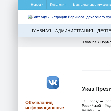
Skip
Новости
Поселения
Муниципальное имущест
to
content
ГЛАВНАЯ
АДМИНИСТРАЦИЯ
ДЕЯТ
Главная
/
Норма
Указ Прези
«О порядке со
Объявления,
Российской Фе
информационные
лицами…»