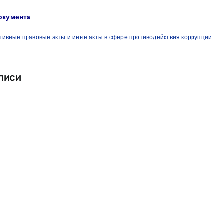
окумента
ивные правовые акты и иные акты в сфере противодействия коррупции
писи