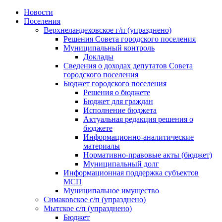
Skip
Новости
to
Поселения
content
Верхнеландеховское г/п (упразднено)
Решения Совета городского поселения
Муниципальный контроль
Доклады
Сведения о доходах депутатов Совета
городского поселения
Бюджет городского поселения
Решения о бюджете
Бюджет для граждан
Исполнение бюджета
Актуальная редакция решения о
бюджете
Информационно-аналитические
материалы
Нормативно-правовые акты (бюджет)
Муниципальный долг
Информационная поддержка субъектов
МСП
Муниципальное имущество
Симаковское с/п (упразднено)
Мытское с/п (упразднено)
Бюджет