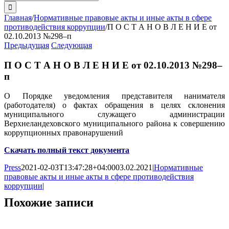
поиска:
Главная
/
Нормативные правовые акты и иные акты в сфере
противодействия коррупции
/
П О С Т А Н О В Л Е Н И Е от
02.10.2013 №298–п
Предыдущая
Следующая
П О С Т А Н О В Л Е Н И Е от 02.10.2013 №298–
п
О Порядке уведомления представителя нанимателя
(работодателя) о фактах обращения в целях склонения
муниципального служащего администрации
Верхнеландеховского муниципального района к совершению
коррупционных правонарушений
Скачать полный текст документа
Press
2021-02-03T13:47:28+04:00
03.02.2021
|
Нормативные
правовые акты и иные акты в сфере противодействия
коррупции
|
Похожие записи