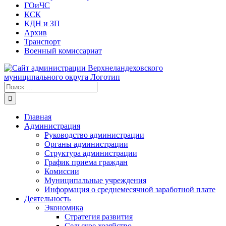
ГОиЧС
КСК
КДН и ЗП
Архив
Транспорт
Военный комиссариат
Результат
поиска:
Главная
Администрация
Руководство администрации
Органы администрации
Структура администрации
График приема граждан
Комиссии
Муниципальные учреждения
Информация о среднемесячной заработной плате
Деятельность
Экономика
Стратегия развития
Сельское хозяйство