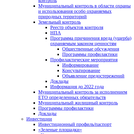
контроль
Муниципальный контроль в области охраны
и использования особо охраняемых
природных территорий
Земельный контроль
Реестр объектов контроля
НПА
Программа причинения вреда (ущерба)
охраняемым законом ценностям
Общественные обсуждения
Программы профилактики
Профилактические мероприятия
Информирование
Консультирование
Объявление предостережений
Доклады
Информация до 2022 года
Муниципальный контроль за исполнением
ЕТО определенных обязательств
Муниципальный жилищный контроль
Программы профилактики
Доклады
Инвестиции
Инвестиционный профиль/паспорт
«Зеленые площадки»