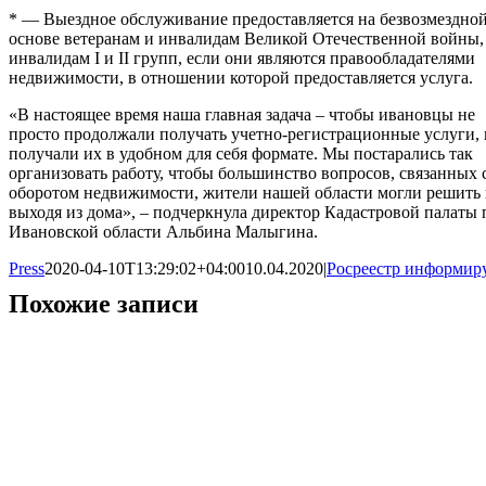
* — Выездное обслуживание предоставляется на безвозмездно
основе ветеранам и инвалидам Великой Отечественной войны,
инвалидам I и II групп, если они являются правообладателями
недвижимости, в отношении которой предоставляется услуга.
«В настоящее время наша главная задача – чтобы ивановцы не
просто продолжали получать учетно-регистрационные услуги, 
получали их в удобном для себя формате. Мы постарались так
организовать работу, чтобы большинство вопросов, связанных 
оборотом недвижимости, жители нашей области могли решить 
выходя из дома», – подчеркнула директор Кадастровой палаты 
Ивановской области Альбина Малыгина.
Press
2020-04-10T13:29:02+04:00
10.04.2020
|
Росреестр информир
Похожие записи