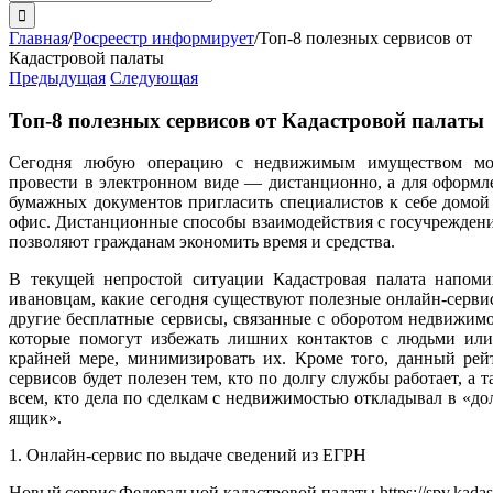
поиска:
Главная
/
Росреестр информирует
/
Топ-8 полезных сервисов от
Кадастровой палаты
Предыдущая
Следующая
Топ-8 полезных сервисов от Кадастровой палаты
Сегодня любую операцию с недвижимым имуществом м
провести в электронном виде — дистанционно, а для оформл
бумажных документов пригласить специалистов к себе домой
офис. Дистанционные способы взаимодействия с госучрежден
позволяют гражданам экономить время и средства.
В текущей непростой ситуации Кадастровая палата напоми
ивановцам, какие сегодня существуют полезные онлайн-серви
другие бесплатные сервисы, связанные с оборотом недвижимо
которые помогут избежать лишних контактов с людьми или
крайней мере, минимизировать их. Кроме того, данный рей
сервисов будет полезен тем, кто по долгу службы работает, а 
всем, кто дела по сделкам с недвижимостью откладывал в «до
ящик».
1. Онлайн-сервис по выдаче сведений из ЕГРН
Новый сервис Федеральной кадастровой палаты https://spv.kadast