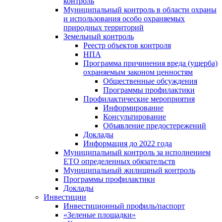
контроль
Муниципальный контроль в области охраны
и использования особо охраняемых
природных территорий
Земельный контроль
Реестр объектов контроля
НПА
Программа причинения вреда (ущерба)
охраняемым законом ценностям
Общественные обсуждения
Программы профилактики
Профилактические мероприятия
Информирование
Консультирование
Объявление предостережений
Доклады
Информация до 2022 года
Муниципальный контроль за исполнением
ЕТО определенных обязательств
Муниципальный жилищный контроль
Программы профилактики
Доклады
Инвестиции
Инвестиционный профиль/паспорт
«Зеленые площадки»