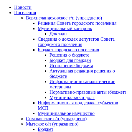
Skip
Новости
to
Поселения
content
Верхнеландеховское г/п (упразднено)
Решения Совета городского поселения
Муниципальный контроль
Доклады
Сведения о доходах депутатов Совета
городского поселения
Бюджет городского поселения
Решения о бюджете
Бюджет для граждан
Исполнение бюджета
Актуальная редакция решения о
бюджете
Информационно-аналитические
материалы
Нормативно-правовые акты (бюджет)
Муниципальный долг
Информационная поддержка субъектов
МСП
Муниципальное имущество
Симаковское с/п (упразднено)
Мытское с/п (упразднено)
Бюджет