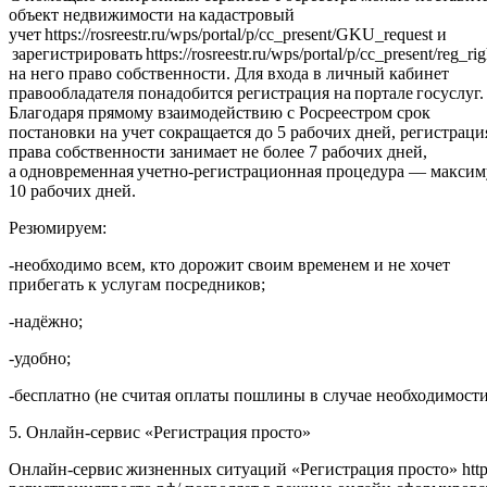
объект недвижимости на кадастровый
учет https://rosreestr.ru/wps/portal/p/cc_present/GKU_request и
зарегистрировать https://rosreestr.ru/wps/portal/p/cc_present/reg_rig
на него право собственности. Для входа в личный кабинет
правообладателя понадобится регистрация на портале госуслуг.
Благодаря прямому взаимодействию с Росреестром срок
постановки на учет сокращается до 5 рабочих дней, регистраци
права собственности занимает не более 7 рабочих дней,
а одновременная учетно-регистрационная процедура — макси
10 рабочих дней.
Резюмируем:
-необходимо всем, кто дорожит своим временем и не хочет
прибегать к услугам посредников;
-надёжно;
-удобно;
-бесплатно (не считая оплаты пошлины в случае необходимости
5. Онлайн-сервис «Регистрация просто»
Онлайн-сервис жизненных ситуаций «Регистрация просто» https