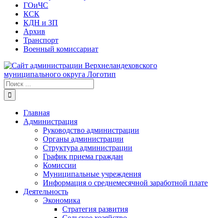
ГОиЧС
КСК
КДН и ЗП
Архив
Транспорт
Военный комиссариат
Результат
поиска:
Главная
Администрация
Руководство администрации
Органы администрации
Структура администрации
График приема граждан
Комиссии
Муниципальные учреждения
Информация о среднемесячной заработной плате
Деятельность
Экономика
Стратегия развития
Сельское хозяйство