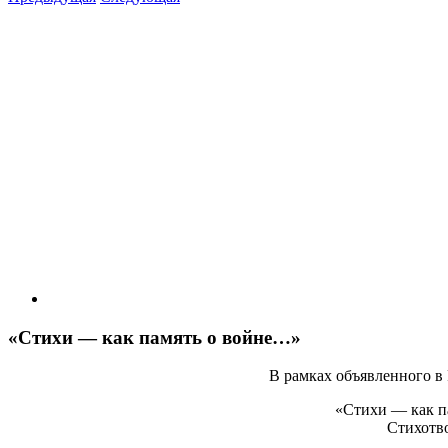
View
Larger
Image
«Стихи — как память о войне…»
В рамках объявленного в
«Стихи — как п
Стихотво