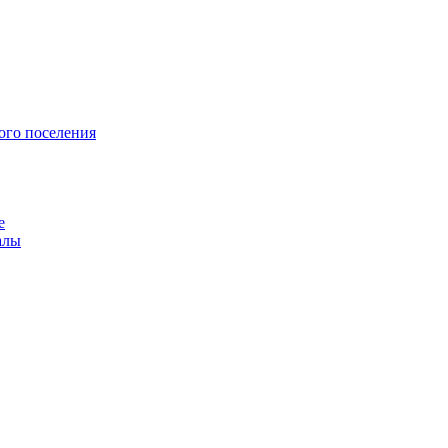
ого поселения
е
алы