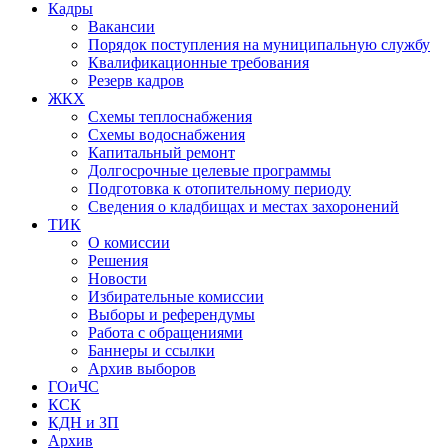
Кадры
Вакансии
Порядок поступления на муниципальную службу
Квалификационные требования
Резерв кадров
ЖКХ
Схемы теплоснабжения
Схемы водоснабжения
Капитальный ремонт
Долгосрочные целевые программы
Подготовка к отопительному периоду
Сведения о кладбищах и местах захоронений
ТИК
О комиссии
Решения
Новости
Избирательные комиссии
Выборы и референдумы
Работа с обращениями
Баннеры и ссылки
Архив выборов
ГОиЧС
КСК
КДН и ЗП
Архив