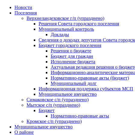
Skip
Новости
to
Поселения
content
Верхнеландеховское г/п (упразднено)
Решения Совета городского поселения
Муниципальный контроль
Доклады
Сведения о доходах депутатов Совета городск
Бюджет городского поселения
Решения о бюджете
Бюджет для граждан
Исполнение бюджета
Актуальная редакция решения о бюджет
Информационно-аналитические матери
Нормативно-правовые акты (бюджет)
Муниципальный долг
Информационная поддержка субъектов МСП
Муниципальное имущество
Симаковское с/п (упразднено)
Мытское с/п (упразднено)
Бюджет
Нормативно-правовые акты
Кромское с/п (упразднено)
Муниципальное имущество
О районе