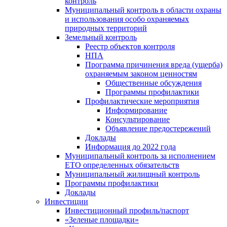
контроль
Муниципальный контроль в области охраны
и использования особо охраняемых
природных территорий
Земельный контроль
Реестр объектов контроля
НПА
Программа причинения вреда (ущерба)
охраняемым законом ценностям
Общественные обсуждения
Программы профилактики
Профилактические мероприятия
Информирование
Консультирование
Объявление предостережений
Доклады
Информация до 2022 года
Муниципальный контроль за исполнением
ЕТО определенных обязательств
Муниципальный жилищный контроль
Программы профилактики
Доклады
Инвестиции
Инвестиционный профиль/паспорт
«Зеленые площадки»