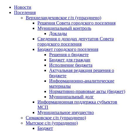
Skip
Новости
to
Поселения
content
Верхнеландеховское г/п (упразднено)
Решения Совета городского поселения
Муниципальный контроль
Доклады
Сведения о доходах депутатов Совета
городского поселения
Бюджет городского поселения
Решения о бюджете
Бюджет для граждан
Исполнение бюджета
Актуальная редакция решения о
бюджете
Информационно-аналитические
материалы
Нормативно-правовые акты (бюджет)
Муниципальный долг
Информационная поддержка субъектов
МСП
Муниципальное имущество
Симаковское с/п (упразднено)
Мытское с/п (упразднено)
Бюджет