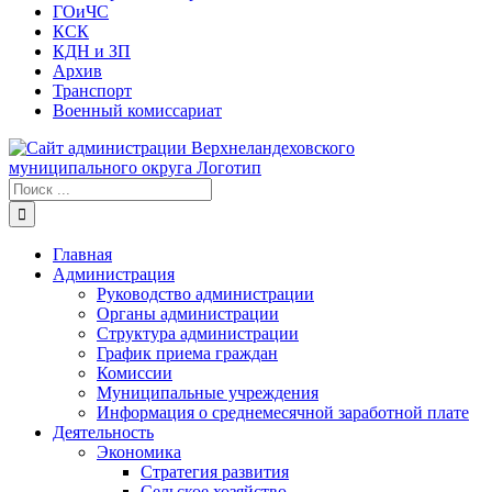
ГОиЧС
КСК
КДН и ЗП
Архив
Транспорт
Военный комиссариат
Результат
поиска:
Главная
Администрация
Руководство администрации
Органы администрации
Структура администрации
График приема граждан
Комиссии
Муниципальные учреждения
Информация о среднемесячной заработной плате
Деятельность
Экономика
Стратегия развития
Сельское хозяйство