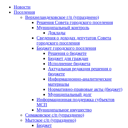
Skip
Новости
to
Поселения
content
Верхнеландеховское г/п (упразднено)
Решения Совета городского поселения
Муниципальный контроль
Доклады
Сведения о доходах депутатов Совета
городского поселения
Бюджет городского поселения
Решения о бюджете
Бюджет для граждан
Исполнение бюджета
Актуальная редакция решения о
бюджете
Информационно-аналитические
материалы
Нормативно-правовые акты (бюджет)
Муниципальный долг
Информационная поддержка субъектов
МСП
Муниципальное имущество
Симаковское с/п (упразднено)
Мытское с/п (упразднено)
Бюджет