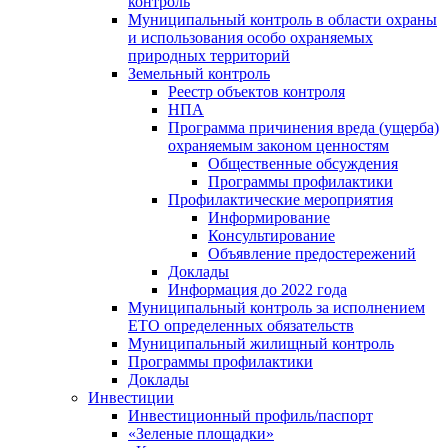
контроль
Муниципальный контроль в области охраны
и использования особо охраняемых
природных территорий
Земельный контроль
Реестр объектов контроля
НПА
Программа причинения вреда (ущерба)
охраняемым законом ценностям
Общественные обсуждения
Программы профилактики
Профилактические мероприятия
Информирование
Консультирование
Объявление предостережений
Доклады
Информация до 2022 года
Муниципальный контроль за исполнением
ЕТО определенных обязательств
Муниципальный жилищный контроль
Программы профилактики
Доклады
Инвестиции
Инвестиционный профиль/паспорт
«Зеленые площадки»