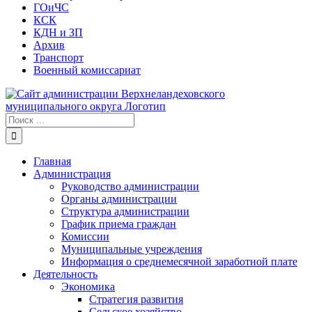
ГОиЧС
КСК
КДН и ЗП
Архив
Транспорт
Военный комиссариат
Результат
поиска:
Главная
Администрация
Руководство администрации
Органы администрации
Структура администрации
График приема граждан
Комиссии
Муниципальные учреждения
Информация о среднемесячной заработной плате
Деятельность
Экономика
Стратегия развития
Сельское хозяйство