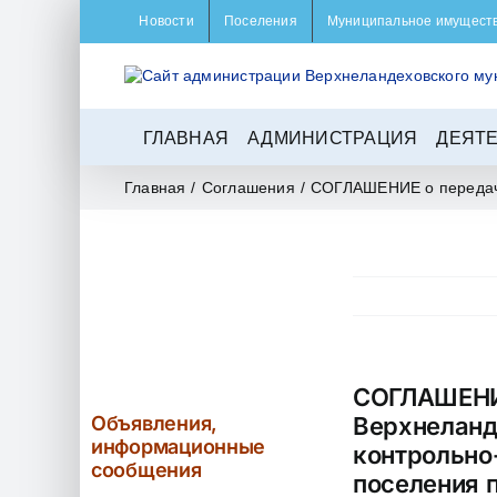
Skip
Новости
Поселения
Муниципальное имущест
to
content
ГЛАВНАЯ
АДМИНИСТРАЦИЯ
ДЕЯТ
Главная
/
Соглашения
/
СОГЛАШЕНИЕ о передаче
СОГЛАШЕНИЕ
Объявления,
Верхнеланд
информационные
контрольно
сообщения
поселения 