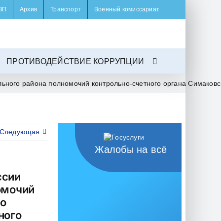
ЗП
Архив
Транспорт
Военный комиссариат
ПРОТИВОДЕЙСТВИЕ КОРРУПЦИИ
ного района полномочий контрольно-счетного органа Симаковс
Следующая
Жалобы на всё
ссии
омочий
го
ного