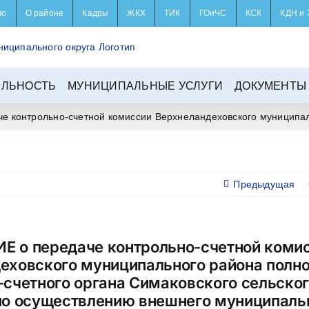
во
О районе
Кадры
ЖКХ
ТИК
ГОиЧС
КСК
КДН и 
ЕЛЬНОСТЬ
МУНИЦИПАЛЬНЫЕ УСЛУГИ
ДОКУМЕНТЫ
 контрольно-счетной комиссии Верхнеландеховского муниципаль
Предыдущая
 о передаче контрольно-счетной коми
еховского муниципального района полн
-счетного органа Симаковского сельско
по осуществлению внешнего муниципаль