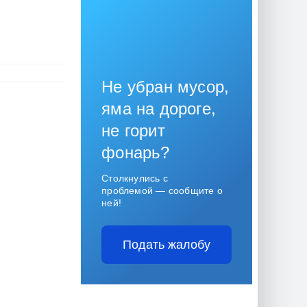
Не убран мусор,
яма на дороге,
не горит
фонарь?
Столкнулись с
проблемой — сообщите о
ней!
Подать жалобу