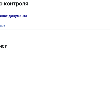
о контроля
екст документа
ния
иси