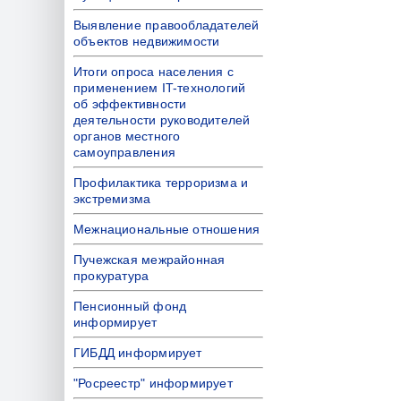
Выявление правообладателей
объектов недвижимости
Итоги опроса населения с
применением IT-технологий
об эффективности
деятельности руководителей
органов местного
самоуправления
Профилактика терроризма и
экстремизма
Межнациональные отношения
Пучежская межрайонная
прокуратура
Пенсионный фонд
информирует
ГИБДД информирует
"Росреестр" информирует