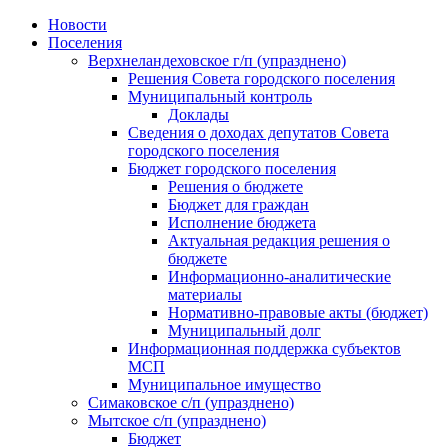
Skip
Новости
to
Поселения
content
Верхнеландеховское г/п (упразднено)
Решения Совета городского поселения
Муниципальный контроль
Доклады
Сведения о доходах депутатов Совета
городского поселения
Бюджет городского поселения
Решения о бюджете
Бюджет для граждан
Исполнение бюджета
Актуальная редакция решения о
бюджете
Информационно-аналитические
материалы
Нормативно-правовые акты (бюджет)
Муниципальный долг
Информационная поддержка субъектов
МСП
Муниципальное имущество
Симаковское с/п (упразднено)
Мытское с/п (упразднено)
Бюджет