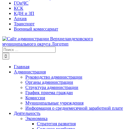
ГОиЧС
КСК
КДН и ЗП
Архив
Транспорт
Военный комиссариат
Результат
поиска:
Главная
Администрация
Руководство администрации
Органы администрации
Структура администрации
График приема граждан
Комиссии
Муниципальные учреждения
Информация о среднемесячной заработной плате
Деятельность
Экономика
Стратегия развития
Сельское хозяйство