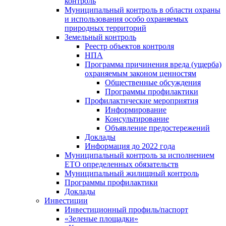
контроль
Муниципальный контроль в области охраны
и использования особо охраняемых
природных территорий
Земельный контроль
Реестр объектов контроля
НПА
Программа причинения вреда (ущерба)
охраняемым законом ценностям
Общественные обсуждения
Программы профилактики
Профилактические мероприятия
Информирование
Консультирование
Объявление предостережений
Доклады
Информация до 2022 года
Муниципальный контроль за исполнением
ЕТО определенных обязательств
Муниципальный жилищный контроль
Программы профилактики
Доклады
Инвестиции
Инвестиционный профиль/паспорт
«Зеленые площадки»