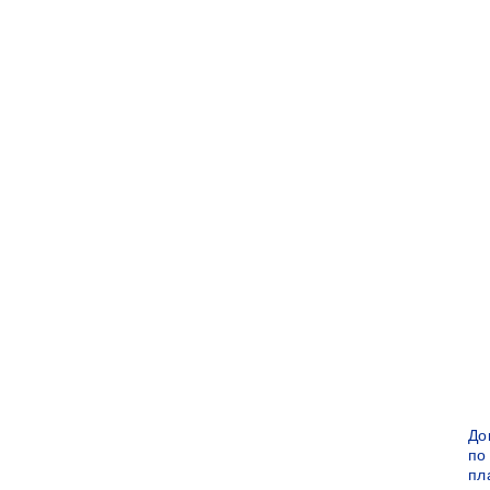
До
по
пл