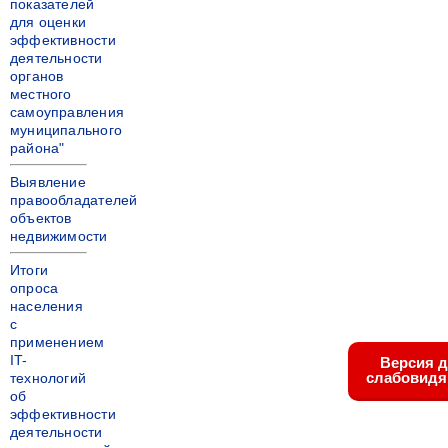
показателей
для оценки
эффективности
деятельности
органов
местного
самоуправления
муниципального
района"
Выявление
правообладателей
объектов
недвижимости
Итоги
опроса
населения
с
применением
IT-
Версия 
слабовид
технологий
об
эффективности
деятельности