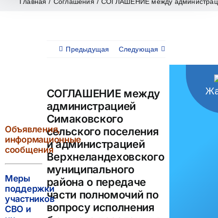
Главная
/
Соглашения
/
СОГЛАШЕНИЕ между администрацией
Предыдущая
Следующая
Жа
СОГЛАШЕНИЕ между
администрацией
Симаковского
Объявления,
сельского поселения
информационные
и администрацией
сообщения
Верхнеландеховского
муниципального
Меры
района о передаче
поддержки
части полномочий по
участников
вопросу исполнения
СВО и