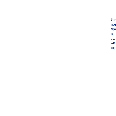
Ис
пе
пр
в
сф
жи
ст