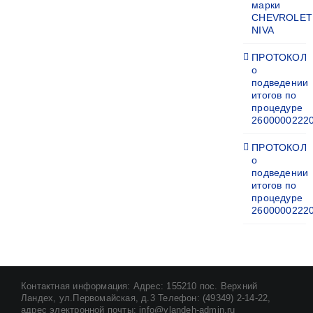
марки
CHEVROLET
NIVA
ПРОТОКОЛ
о
подведении
итогов по
процедуре
2600000222
ПРОТОКОЛ
о
подведении
итогов по
процедуре
2600000222
Контактная информация: Адрес: 155210 пос. Верхний
Ландех, ул.Первомайская, д.3 Телефон: (49349) 2-14-22,
адрес электронной почты: info@vlandeh-admin.ru