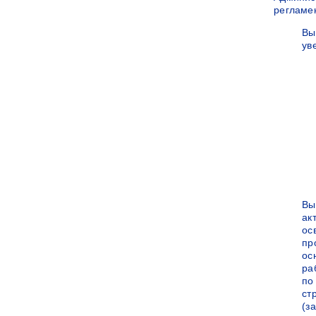
регламе
Вы
ув
Вы
ак
ос
пр
ос
ра
по
ст
(за