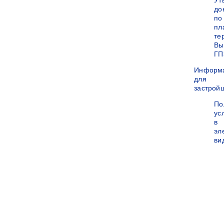
Ут
до
по
пл
те
Вы
ГП
Информ
для
застрой
По
ус
в
эл
ви