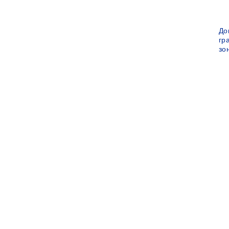
До
гр
зо