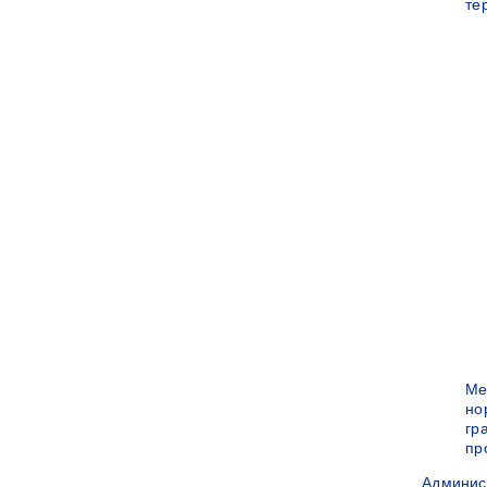
те
Ме
но
гр
пр
Админис