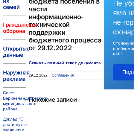
бюджета поселения в
их
Не уб
семей
части
яма н
информационно-
не гор
технической
Гражданская
оборона
фона
поддержки
бюджетного процесса
Столкнули
от 29.12.2022
Открытые
проблемо
ней!
данные
Скачать полный текст документа
Под
Наружная
29.12.2022
|
Соглашения
реклама
Совет
Верхнеландеховского
Похожие записи
муниципального
района
Доклад "О
достигнутых
значениях