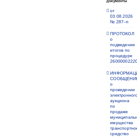
документы
от
03.08.2026
№ 287–п
ПРОТОКОЛ
о
подведении
итогов по
процедуре
2600000222
ИНФОРМАЦ
СООБЩЕНИ
о
проведении
электронног
аукциона
по
продаже
муниципаль
имущества
транспортно
средство