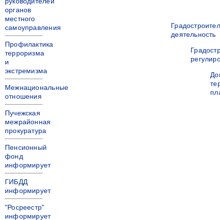
руководителей
органов
местного
Градостроите
самоуправления
деятельность
Профилактика
Градост
терроризма
регулир
и
экстремизма
До
те
Межнациональные
пл
отношения
Пучежская
межрайонная
прокуратура
Пенсионный
фонд
информирует
ГИБДД
информирует
"Росреестр"
информирует