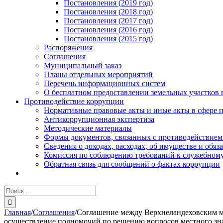
Постановления (2019 год)
Постановления (2018 год)
Постановления (2017 год)
Постановления (2016 год)
Постановления (2015 год)
Распоряжения
Соглашения
Муниципальный заказ
Планы отдельных мероприятий
Перечень информационных систем
О бесплатном предоставлении земельных участков 
Противодействие коррупции
Нормативные правовые акты и иные акты в сфере 
Антикоррупционная экспертиза
Методические материалы
Формы документов, связанных с противодействием
Сведения о доходах, расходах, об имуществе и обяз
Комиссия по соблюдению требований к служебному
Обратная связь для сообщений о фактах коррупции
Результат
поиска:
Главная
/
Соглашения
/
Соглашение между Верхнеландеховским м
осуществление полномочий по решению вопросов местного знач