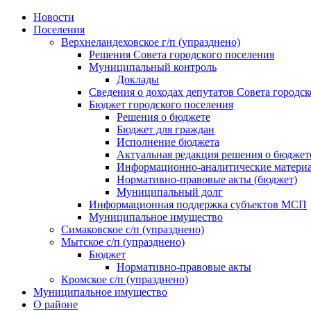
Skip
Новости
to
Поселения
content
Верхнеландеховское г/п (упразднено)
Решения Совета городского поселения
Муниципальный контроль
Доклады
Сведения о доходах депутатов Совета городск
Бюджет городского поселения
Решения о бюджете
Бюджет для граждан
Исполнение бюджета
Актуальная редакция решения о бюджет
Информационно-аналитические матери
Нормативно-правовые акты (бюджет)
Муниципальный долг
Информационная поддержка субъектов МСП
Муниципальное имущество
Симаковское с/п (упразднено)
Мытское с/п (упразднено)
Бюджет
Нормативно-правовые акты
Кромское с/п (упразднено)
Муниципальное имущество
О районе