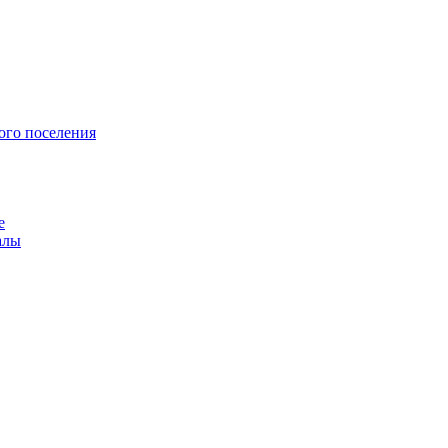
ого поселения
е
алы