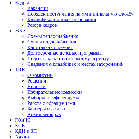
Кадры
Вакансии
Порядок поступления на муниципальную службу
Квалификационные требования
Резерв кадров
ЖКХ
Схемы теплоснабжения
Схемы водоснабжения
Капитальный ремонт
Долгосрочные целевые программы
Подготовка к отопительному периоду
Сведения о кладбищах и местах захоронений
ТИК
О комиссии
Решения
Новости
Избирательные комиссии
Выборы и референдумы
Работа с обращениями
Баннеры и ссылки
Архив выборов
ГОиЧС
КСК
КДН и ЗП
Архив