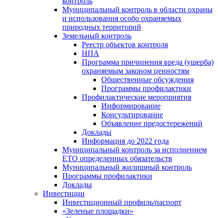
контроль
Муниципальный контроль в области охраны
и использования особо охраняемых
природных территорий
Земельный контроль
Реестр объектов контроля
НПА
Программа причинения вреда (ущерба)
охраняемым законом ценностям
Общественные обсуждения
Программы профилактики
Профилактические мероприятия
Информирование
Консультирование
Объявление предостережений
Доклады
Информация до 2022 года
Муниципальный контроль за исполнением
ЕТО определенных обязательств
Муниципальный жилищный контроль
Программы профилактики
Доклады
Инвестиции
Инвестиционный профиль/паспорт
«Зеленые площадки»