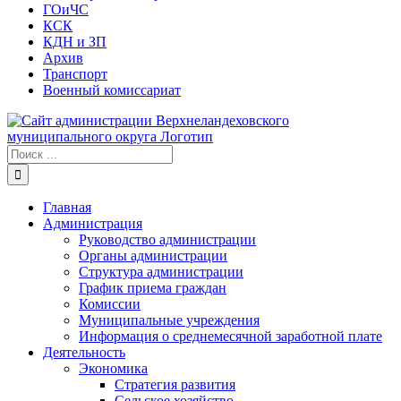
ГОиЧС
КСК
КДН и ЗП
Архив
Транспорт
Военный комиссариат
Результат
поиска:
Главная
Администрация
Руководство администрации
Органы администрации
Структура администрации
График приема граждан
Комиссии
Муниципальные учреждения
Информация о среднемесячной заработной плате
Деятельность
Экономика
Стратегия развития
Сельское хозяйство