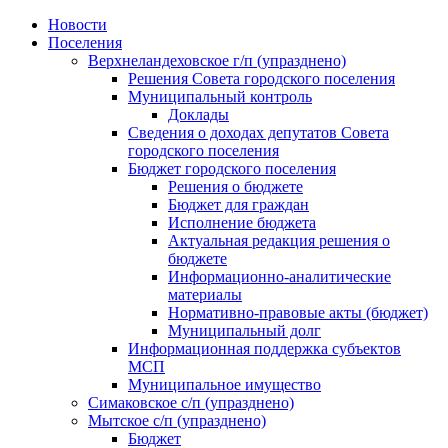
Skip
Новости
to
Поселения
content
Верхнеландеховское г/п (упразднено)
Решения Совета городского поселения
Муниципальный контроль
Доклады
Сведения о доходах депутатов Совета
городского поселения
Бюджет городского поселения
Решения о бюджете
Бюджет для граждан
Исполнение бюджета
Актуальная редакция решения о
бюджете
Информационно-аналитические
материалы
Нормативно-правовые акты (бюджет)
Муниципальный долг
Информационная поддержка субъектов
МСП
Муниципальное имущество
Симаковское с/п (упразднено)
Мытское с/п (упразднено)
Бюджет