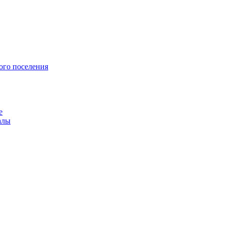
ого поселения
е
алы