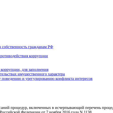
в собственность гражданам РФ
противодействия коррупции
 коррупции, для заполнения
ательствах имущественного характера
 поведению и урегулированию конфликта интересов
саний процедур, включенных в исчерпывающий перечень процед
оссийской Федерации от 7 ноября 2016 года N 1138