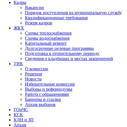
Кадры
Вакансии
Порядок поступления на муниципальную службу
Квалификационные требования
Резерв кадров
ЖКХ
Схемы теплоснабжения
Схемы водоснабжения
Капитальный ремонт
Долгосрочные целевые программы
Подготовка к отопительному периоду
Сведения о кладбищах и местах захоронений
ТИК
О комиссии
Решения
Новости
Избирательные комиссии
Выборы и референдумы
Работа с обращениями
Баннеры и ссылки
Архив выборов
ГОиЧС
КСК
КДН и ЗП
Архив