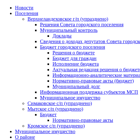
Skip
Новости
to
Поселения
content
Верхнеландеховское г/п (упразднено)
Решения Совета городского поселения
Муниципальный контроль
Доклады
Сведения о доходах депутатов Совета городск
Бюджет городского поселения
Решения о бюджете
Бюджет для граждан
Исполнение бюджета
Актуальная редакция решения о бюджет
Информационно-аналитические матери
Нормативно-правовые акты (бюджет)
Муниципальный долг
Информационная поддержка субъектов МСП
Муниципальное имущество
Симаковское с/п (упразднено)
Мытское с/п (упразднено)
Бюджет
Нормативно-правовые акты
Кромское с/п (упразднено)
Муниципальное имущество
О районе