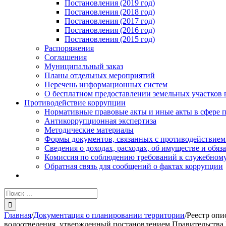
Постановления (2019 год)
Постановления (2018 год)
Постановления (2017 год)
Постановления (2016 год)
Постановления (2015 год)
Распоряжения
Соглашения
Муниципальный заказ
Планы отдельных мероприятий
Перечень информационных систем
О бесплатном предоставлении земельных участков 
Противодействие коррупции
Нормативные правовые акты и иные акты в сфере 
Антикоррупционная экспертиза
Методические материалы
Формы документов, связанных с противодействием
Сведения о доходах, расходах, об имуществе и обяз
Комиссия по соблюдению требований к служебному
Обратная связь для сообщений о фактах коррупции
Результат
поиска:
Главная
/
Документация о планировании территории
/
Реестр опи
водоотведения, утвержденный постановлением Правительства Р