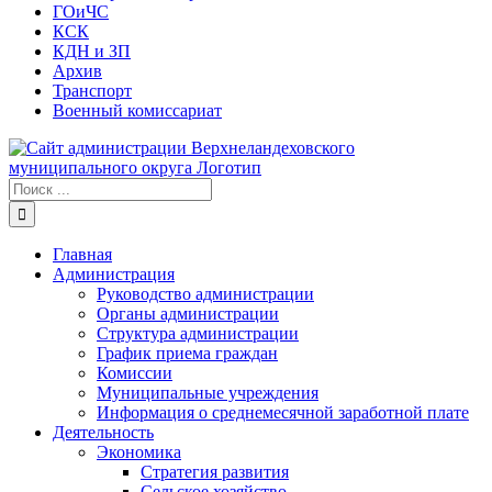
ГОиЧС
КСК
КДН и ЗП
Архив
Транспорт
Военный комиссариат
Результат
поиска:
Главная
Администрация
Руководство администрации
Органы администрации
Структура администрации
График приема граждан
Комиссии
Муниципальные учреждения
Информация о среднемесячной заработной плате
Деятельность
Экономика
Стратегия развития
Сельское хозяйство