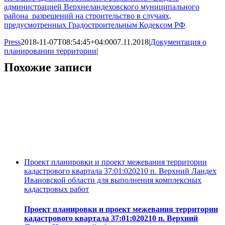
администрацией Верхнеландеховского муниципального
района разрешений на строительство в случаях,
предусмотренных Градостроительным Кодексом РФ
Press
2018-11-07T08:54:45+04:00
07.11.2018
|
Документация о
планировании территории
|
Похожие записи
Проект планировки и проект межевания территории
кадастрового квартала 37:01:020210 п. Верхний Ландех
Ивановской области для выполнения комплексных
кадастровых работ
Проект планировки и проект межевания территории
кадастрового квартала 37:01:020210 п. Верхний