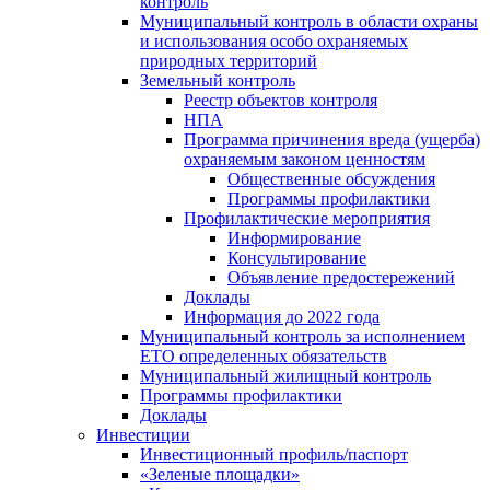
контроль
Муниципальный контроль в области охраны
и использования особо охраняемых
природных территорий
Земельный контроль
Реестр объектов контроля
НПА
Программа причинения вреда (ущерба)
охраняемым законом ценностям
Общественные обсуждения
Программы профилактики
Профилактические мероприятия
Информирование
Консультирование
Объявление предостережений
Доклады
Информация до 2022 года
Муниципальный контроль за исполнением
ЕТО определенных обязательств
Муниципальный жилищный контроль
Программы профилактики
Доклады
Инвестиции
Инвестиционный профиль/паспорт
«Зеленые площадки»