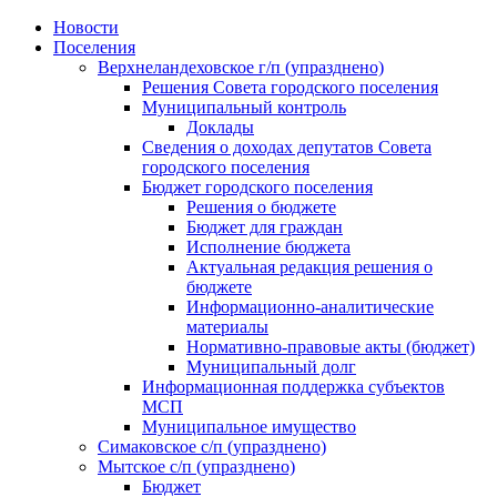
Skip
Новости
to
Поселения
content
Верхнеландеховское г/п (упразднено)
Решения Совета городского поселения
Муниципальный контроль
Доклады
Сведения о доходах депутатов Совета
городского поселения
Бюджет городского поселения
Решения о бюджете
Бюджет для граждан
Исполнение бюджета
Актуальная редакция решения о
бюджете
Информационно-аналитические
материалы
Нормативно-правовые акты (бюджет)
Муниципальный долг
Информационная поддержка субъектов
МСП
Муниципальное имущество
Симаковское с/п (упразднено)
Мытское с/п (упразднено)
Бюджет