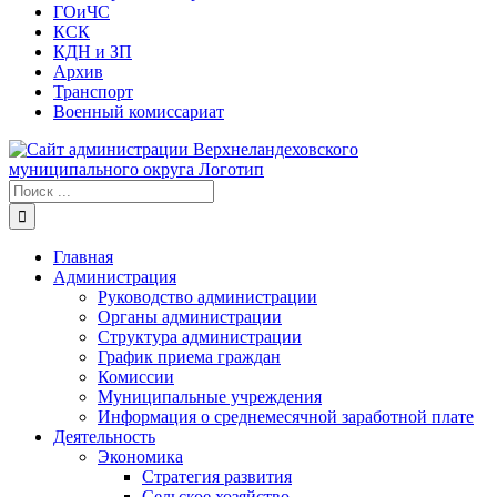
ГОиЧС
КСК
КДН и ЗП
Архив
Транспорт
Военный комиссариат
Результат
поиска:
Главная
Администрация
Руководство администрации
Органы администрации
Структура администрации
График приема граждан
Комиссии
Муниципальные учреждения
Информация о среднемесячной заработной плате
Деятельность
Экономика
Стратегия развития
Сельское хозяйство