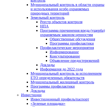
контроль
Муниципальный контроль в области охраны
и использования особо охраняемых
природных территорий
Земельный контроль
Реестр объектов контроля
НПА
Программа причинения вреда (ущерба)
охраняемым законом ценностям
Общественные обсуждения
Программы профилактики
Профилактические мероприятия
Информирование
Консультирование
Объявление предостережений
Доклады
Информация до 2022 года
Муниципальный контроль за исполнением
ЕТО определенных обязательств
Муниципальный жилищный контроль
Программы профилактики
Доклады
Инвестиции
Инвестиционный профиль/паспорт
«Зеленые площадки»