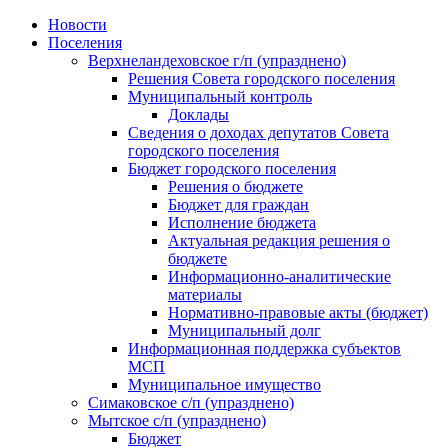
Skip
Новости
to
Поселения
content
Верхнеландеховское г/п (упразднено)
Решения Совета городского поселения
Муниципальный контроль
Доклады
Сведения о доходах депутатов Совета
городского поселения
Бюджет городского поселения
Решения о бюджете
Бюджет для граждан
Исполнение бюджета
Актуальная редакция решения о
бюджете
Информационно-аналитические
материалы
Нормативно-правовые акты (бюджет)
Муниципальный долг
Информационная поддержка субъектов
МСП
Муниципальное имущество
Симаковское с/п (упразднено)
Мытское с/п (упразднено)
Бюджет