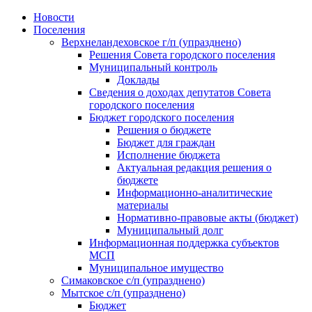
Skip
Новости
to
Поселения
content
Верхнеландеховское г/п (упразднено)
Решения Совета городского поселения
Муниципальный контроль
Доклады
Сведения о доходах депутатов Совета
городского поселения
Бюджет городского поселения
Решения о бюджете
Бюджет для граждан
Исполнение бюджета
Актуальная редакция решения о
бюджете
Информационно-аналитические
материалы
Нормативно-правовые акты (бюджет)
Муниципальный долг
Информационная поддержка субъектов
МСП
Муниципальное имущество
Симаковское с/п (упразднено)
Мытское с/п (упразднено)
Бюджет