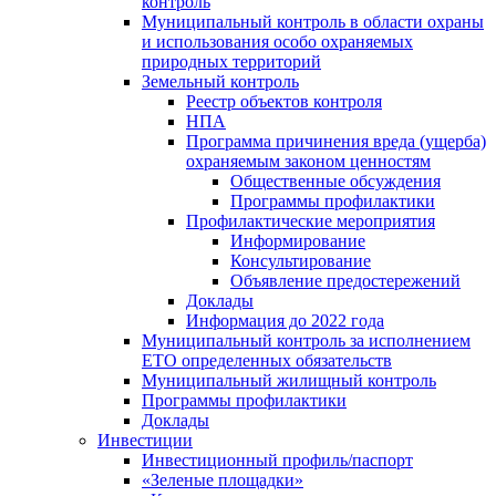
контроль
Муниципальный контроль в области охраны
и использования особо охраняемых
природных территорий
Земельный контроль
Реестр объектов контроля
НПА
Программа причинения вреда (ущерба)
охраняемым законом ценностям
Общественные обсуждения
Программы профилактики
Профилактические мероприятия
Информирование
Консультирование
Объявление предостережений
Доклады
Информация до 2022 года
Муниципальный контроль за исполнением
ЕТО определенных обязательств
Муниципальный жилищный контроль
Программы профилактики
Доклады
Инвестиции
Инвестиционный профиль/паспорт
«Зеленые площадки»