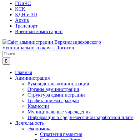
ГОиЧС
КСК
КДН и ЗП
Архив
Транспорт
Военный комиссариат
Результат
поиска:
Главная
Администрация
Руководство администрации
Органы администрации
Структура администрации
График приема граждан
Комиссии
Муниципальные учреждения
Информация о среднемесячной заработной плате
Деятельность
Экономика
Стратегия развития
Сельское хозяйство