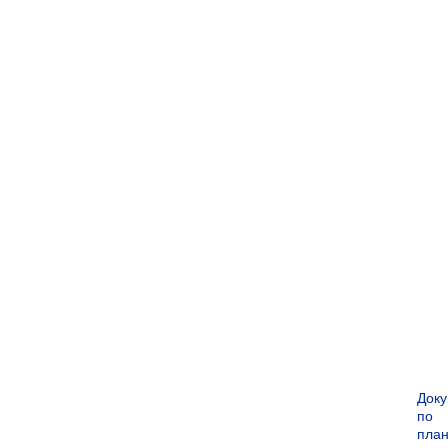
Док
по
пла