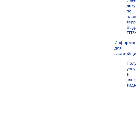
Утв
док
по
пла
терр
Выд
ГПЗ
Информа
для
застройщи
Пол
услу
в
эле
вид