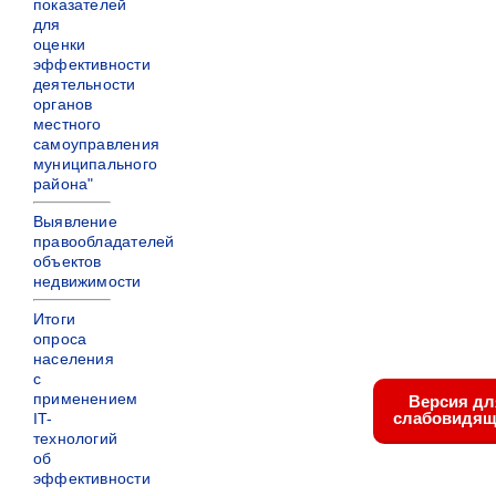
показателей
для
оценки
эффективности
деятельности
органов
местного
самоуправления
муниципального
района"
Выявление
правообладателей
объектов
недвижимости
Итоги
опроса
населения
с
применением
Версия дл
слабовидящ
IT-
технологий
об
эффективности