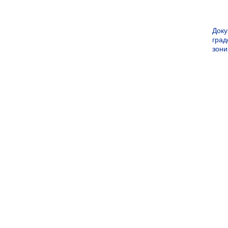
Док
град
зон