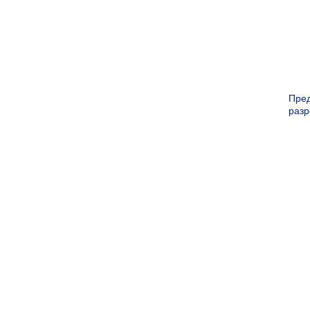
Пре
раз