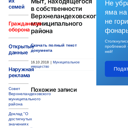
Мыт, находящегося
их
Не убр
семей
в собственности
яма на
Верхнеландеховского
не гори
муниципального
Гражданская
оборона
фонар
района
Столкнулис
Скачать полный текст
Открытые
проблемой 
документа
ней!
данные
16.10.2018
|
Муниципальное
имущество
Подат
Наружная
реклама
Совет
Похожие записи
Верхнеландеховского
муниципального
района
Доклад "О
достигнутых
значениях