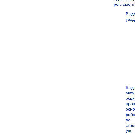
регламен
Выд
уве
Выд
акта
осви
про
осн
рабо
по
стро
(за