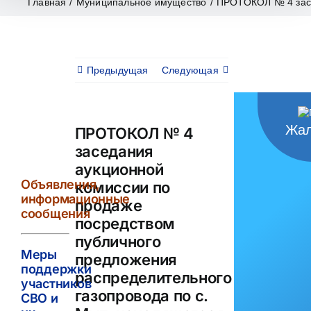
Главная
/
Муниципальное имущество
/
ПРОТОКОЛ № 4 засе
Предыдущая
Следующая
Жал
ПРОТОКОЛ № 4
заседания
аукционной
Объявления,
комиссии по
информационные
продаже
сообщения
посредством
публичного
Меры
предложения
поддержки
распределительного
участников
газопровода по с.
СВО и