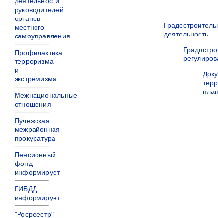
деятельности
руководителей
органов
Градостроитель
местного
деятельность
самоуправления
Градостро
Профилактика
регулиров
терроризма
и
Док
экстремизма
терр
пла
Межнациональные
отношения
Пучежская
межрайонная
прокуратура
Пенсионный
фонд
информирует
ГИБДД
информирует
"Росреестр"