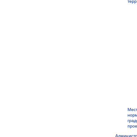
терр
Мес
нор
град
прое
Админист