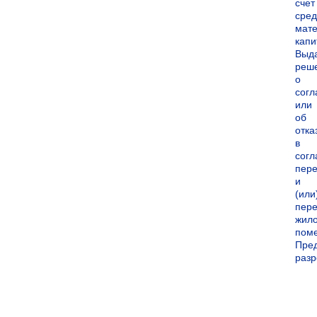
счет
сред
мате
капи
Выд
реш
о
согл
или
об
отка
в
согл
пер
и
(или
пере
жил
пом
Пре
раз