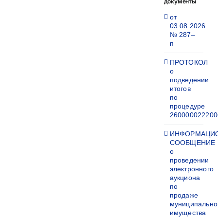
документы
от
03.08.2026
№ 287–
п
ПРОТОКОЛ
о
подведении
итогов
по
процедуре
260000022200
ИНФОРМАЦИ
СООБЩЕНИЕ
о
проведении
электронного
аукциона
по
продаже
муниципально
имущества