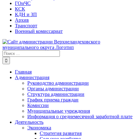
ГОиЧС
КСК
КДН и ЗП
Архив
Транспорт
Военный комиссариат
Результат
поиска:
Главная
Администрация
Руководство администрации
Органы администрации
Структура администрации
График приема граждан
Комиссии
Муниципальные учреждения
Информация о среднемесячной заработной плате
Деятельность
Экономика
Стратегия развития
Сельское хозяйство