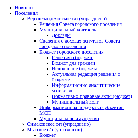
Skip
Новости
to
Поселения
content
Верхнеландеховское г/п (упразднено)
Решения Совета городского поселения
Муниципальный контроль
Доклады
Сведения о доходах депутатов Совета
городского поселения
Бюджет городского поселения
Решения о бюджете
Бюджет для граждан
Исполнение бюджета
Актуальная редакция решения о
бюджете
Информационно-аналитические
материалы
Нормативно-правовые акты (бюджет)
Муниципальный долг
Информационная поддержка субъектов
МСП
Муниципальное имущество
Симаковское с/п (упразднено)
Мытское с/п (упразднено)
Бюджет