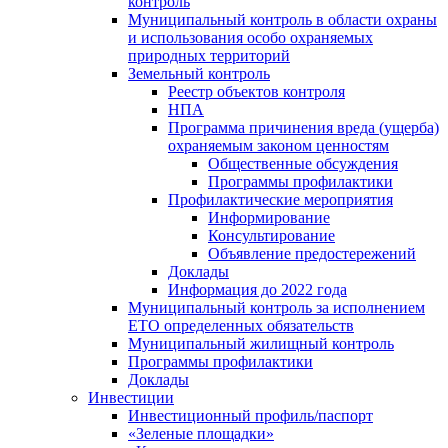
контроль
Муниципальный контроль в области охраны
и использования особо охраняемых
природных территорий
Земельный контроль
Реестр объектов контроля
НПА
Программа причинения вреда (ущерба)
охраняемым законом ценностям
Общественные обсуждения
Программы профилактики
Профилактические мероприятия
Информирование
Консультирование
Объявление предостережений
Доклады
Информация до 2022 года
Муниципальный контроль за исполнением
ЕТО определенных обязательств
Муниципальный жилищный контроль
Программы профилактики
Доклады
Инвестиции
Инвестиционный профиль/паспорт
«Зеленые площадки»