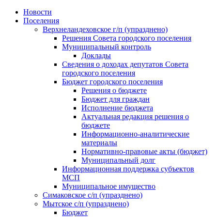
Skip
Новости
to
Поселения
content
Верхнеландеховское г/п (упразднено)
Решения Совета городского поселения
Муниципальный контроль
Доклады
Сведения о доходах депутатов Совета
городского поселения
Бюджет городского поселения
Решения о бюджете
Бюджет для граждан
Исполнение бюджета
Актуальная редакция решения о
бюджете
Информационно-аналитические
материалы
Нормативно-правовые акты (бюджет)
Муниципальный долг
Информационная поддержка субъектов
МСП
Муниципальное имущество
Симаковское с/п (упразднено)
Мытское с/п (упразднено)
Бюджет