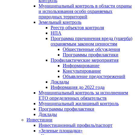
контроль
Муниципальный контроль в области охраны
и использования особо охраняемых
природных территорий
Земельный контроль
Реестр объектов контроля
НПА
Программа причинения вреда (ущерба)
охраняемым законом ценностям
Общественные обсуждения
Программы профилактики
Профилактические мероприятия
Информирование
Консультирование
Объявление предостережений
Доклады
Информация до 2022 года
Муниципальный контроль за исполнением
ЕТО определенных обязательств
Муниципальный жилищный контроль
Программы профилактики
Доклады
Инвестиции
Инвестиционный профиль/паспорт
«Зеленые площадки»