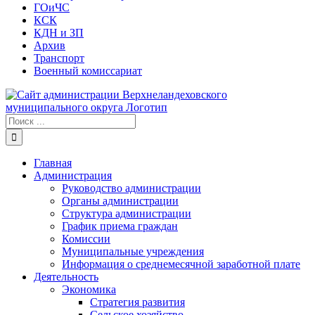
ГОиЧС
КСК
КДН и ЗП
Архив
Транспорт
Военный комиссариат
Результат
поиска:
Главная
Администрация
Руководство администрации
Органы администрации
Структура администрации
График приема граждан
Комиссии
Муниципальные учреждения
Информация о среднемесячной заработной плате
Деятельность
Экономика
Стратегия развития
Сельское хозяйство