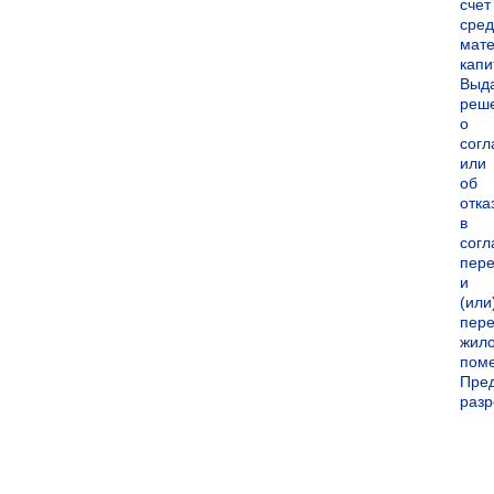
счет
сред
мате
капи
Выд
реш
о
согл
или
об
отка
в
согл
пер
и
(или
пере
жил
пом
Пре
раз