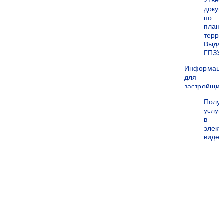
Утв
док
по
пла
терр
Выд
ГПЗ
Информа
для
застройщи
Пол
услу
в
эле
вид