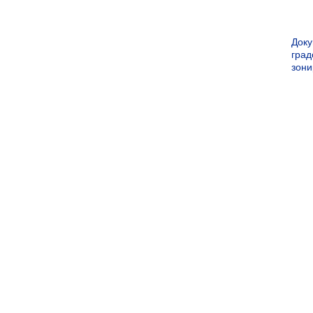
Док
град
зон