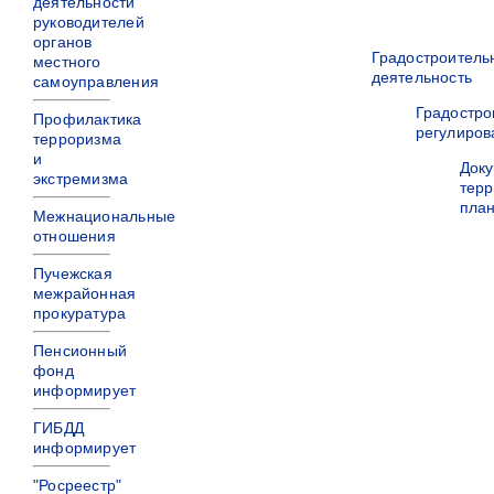
деятельности
руководителей
органов
Градостроитель
местного
деятельность
самоуправления
Градостро
Профилактика
регулиров
терроризма
и
Док
экстремизма
терр
пла
Межнациональные
отношения
Пучежская
межрайонная
прокуратура
Пенсионный
фонд
информирует
ГИБДД
информирует
"Росреестр"