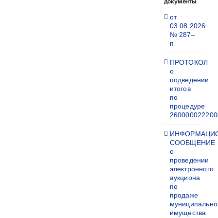
документы
от
03.08.2026
№ 287–
п
ПРОТОКОЛ
о
подведении
итогов
по
процедуре
260000022200
ИНФОРМАЦИ
СООБЩЕНИЕ
о
проведении
электронного
аукциона
по
продаже
муниципально
имущества