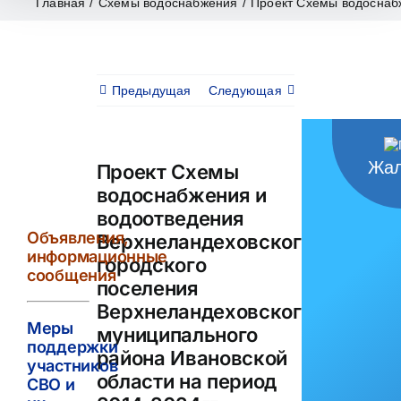
Главная
/
Схемы водоснабжения
/
Проект Схемы водоснабж
Предыдущая
Следующая
Жал
Проект Схемы
водоснабжения и
водоотведения
Объявления,
Верхнеландеховскогогородско
информационные
городского
сообщения
поселения
Верхнеландеховского
Меры
муниципального
поддержки
района Ивановской
участников
области на период
СВО и