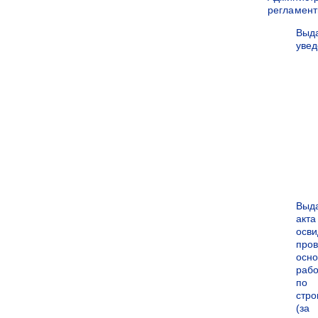
регламен
Выд
уве
Выд
акта
осви
про
осн
рабо
по
стро
(за