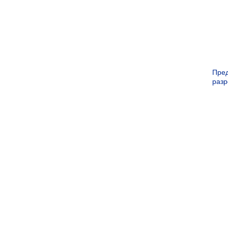
Пре
раз