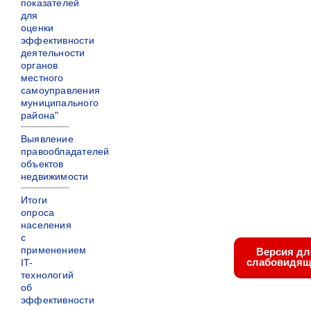
показателей
для
оценки
эффективности
деятельности
органов
местного
самоуправления
муниципального
района"
Выявление
правообладателей
объектов
недвижимости
Итоги
опроса
населения
с
применением
Версия дл
слабовидящ
IT-
технологий
об
эффективности