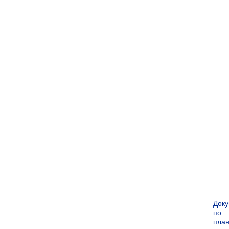
Док
по
пла