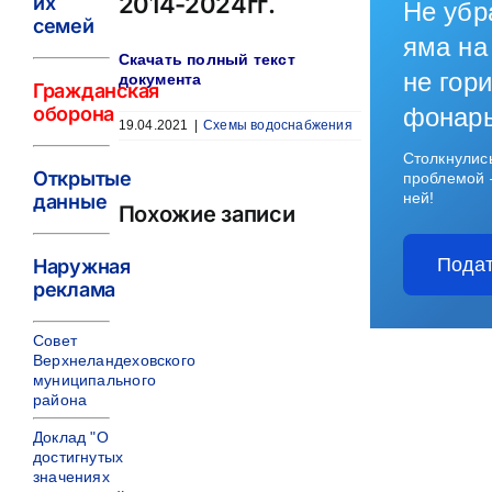
2014-2024гг.
их
Не убр
семей
яма на
Скачать полный текст
не гори
документа
Гражданская
оборона
фонар
19.04.2021
|
Схемы водоснабжения
Столкнулис
Открытые
проблемой 
ней!
данные
Похожие записи
Подат
Наружная
реклама
Совет
Верхнеландеховского
муниципального
района
Доклад "О
достигнутых
значениях