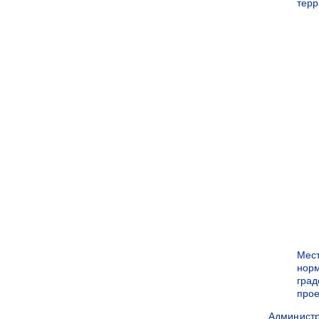
терр
Мес
нор
град
прое
Админист