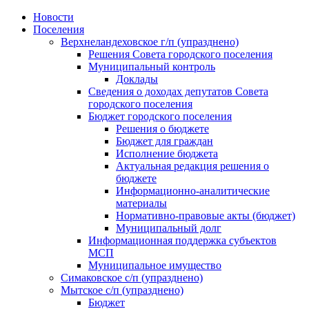
Skip
Новости
to
Поселения
content
Верхнеландеховское г/п (упразднено)
Решения Совета городского поселения
Муниципальный контроль
Доклады
Сведения о доходах депутатов Совета
городского поселения
Бюджет городского поселения
Решения о бюджете
Бюджет для граждан
Исполнение бюджета
Актуальная редакция решения о
бюджете
Информационно-аналитические
материалы
Нормативно-правовые акты (бюджет)
Муниципальный долг
Информационная поддержка субъектов
МСП
Муниципальное имущество
Симаковское с/п (упразднено)
Мытское с/п (упразднено)
Бюджет