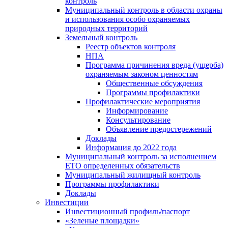
контроль
Муниципальный контроль в области охраны
и использования особо охраняемых
природных территорий
Земельный контроль
Реестр объектов контроля
НПА
Программа причинения вреда (ущерба)
охраняемым законом ценностям
Общественные обсуждения
Программы профилактики
Профилактические мероприятия
Информирование
Консультирование
Объявление предостережений
Доклады
Информация до 2022 года
Муниципальный контроль за исполнением
ЕТО определенных обязательств
Муниципальный жилищный контроль
Программы профилактики
Доклады
Инвестиции
Инвестиционный профиль/паспорт
«Зеленые площадки»