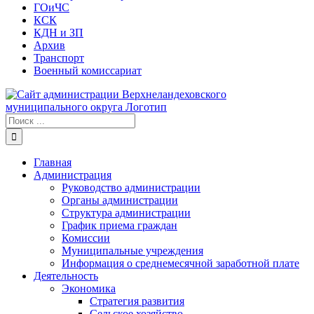
ГОиЧС
КСК
КДН и ЗП
Архив
Транспорт
Военный комиссариат
Результат
поиска:
Главная
Администрация
Руководство администрации
Органы администрации
Структура администрации
График приема граждан
Комиссии
Муниципальные учреждения
Информация о среднемесячной заработной плате
Деятельность
Экономика
Стратегия развития
Сельское хозяйство