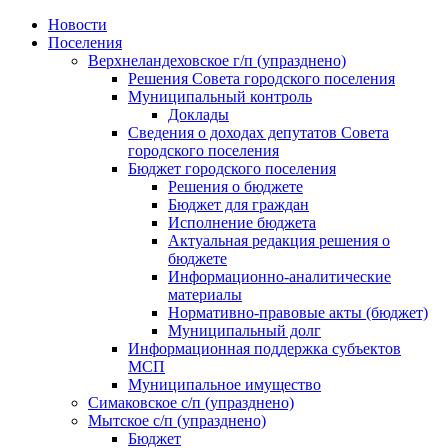
Skip
Новости
to
Поселения
content
Верхнеландеховское г/п (упразднено)
Решения Совета городского поселения
Муниципальный контроль
Доклады
Сведения о доходах депутатов Совета
городского поселения
Бюджет городского поселения
Решения о бюджете
Бюджет для граждан
Исполнение бюджета
Актуальная редакция решения о
бюджете
Информационно-аналитические
материалы
Нормативно-правовые акты (бюджет)
Муниципальный долг
Информационная поддержка субъектов
МСП
Муниципальное имущество
Симаковское с/п (упразднено)
Мытское с/п (упразднено)
Бюджет