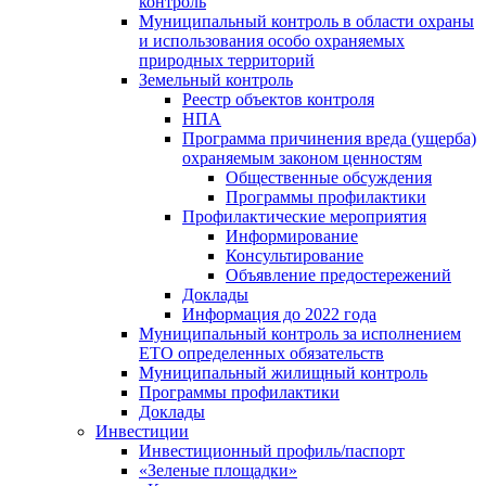
контроль
Муниципальный контроль в области охраны
и использования особо охраняемых
природных территорий
Земельный контроль
Реестр объектов контроля
НПА
Программа причинения вреда (ущерба)
охраняемым законом ценностям
Общественные обсуждения
Программы профилактики
Профилактические мероприятия
Информирование
Консультирование
Объявление предостережений
Доклады
Информация до 2022 года
Муниципальный контроль за исполнением
ЕТО определенных обязательств
Муниципальный жилищный контроль
Программы профилактики
Доклады
Инвестиции
Инвестиционный профиль/паспорт
«Зеленые площадки»