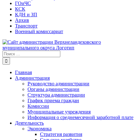
ГОиЧС
КСК
КДН и ЗП
Архив
Транспорт
Военный комиссариат
Результат
поиска:
Главная
Администрация
Руководство администрации
Органы администрации
Структура администрации
График приема граждан
Комиссии
Муниципальные учреждения
Информация о среднемесячной заработной плате
Деятельность
Экономика
Стратегия развития
Сельское хозяйство