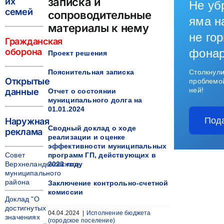
записка и
их
Не уб
семей
сопроводительные
яма н
материалы к нему
не гор
Гражданская
оборона
фона
Проект решения
Пояснительная записка
Столкнули
Открытые
проблемо
ней!
данные
Отчет о состоянии
муниципального долга на
01.01.2024
Под
Наружная
Сводный доклад о ходе
реклама
реализации и оценке
эффективности муниципальных
Совет
программ ГП, действующих в
Верхнеландеховского
2023 году
муниципального
района
Заключение контрольно-счетной
комиссии
Доклад "О
достигнутых
04.04.2024
|
Исполнение бюджета
значениях
(городское поселение)