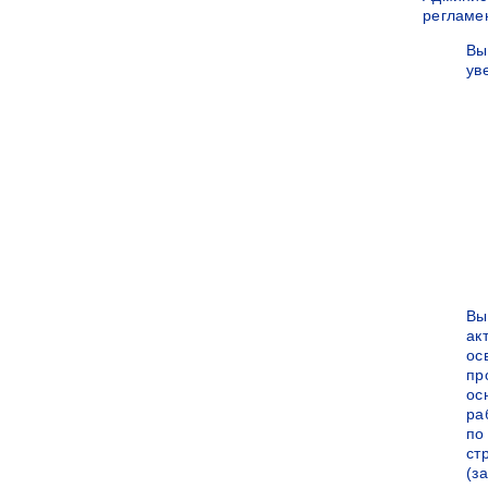
регламе
Вы
ув
Вы
ак
ос
пр
ос
ра
по
ст
(за