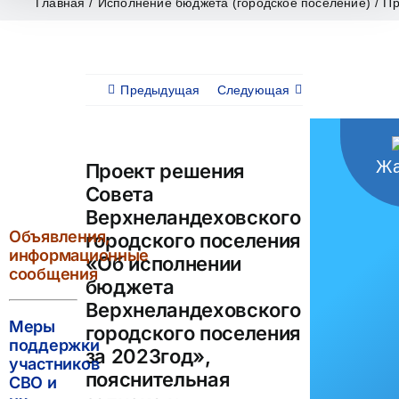
Главная
/
Исполнение бюджета (городское поселение)
/
Пр
Предыдущая
Следующая
Жа
Проект решения
Совета
Верхнеландеховского
Объявления,
городского поселения
информационные
«Об исполнении
сообщения
бюджета
Верхнеландеховского
Меры
городского поселения
поддержки
за 2023год»,
участников
пояснительная
СВО и