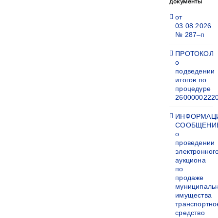
документы
от
03.08.2026
№ 287–п
ПРОТОКОЛ
о
подведении
итогов по
процедуре
2600000222
ИНФОРМАЦ
СООБЩЕНИ
о
проведении
электронног
аукциона
по
продаже
муниципаль
имущества
транспортно
средство