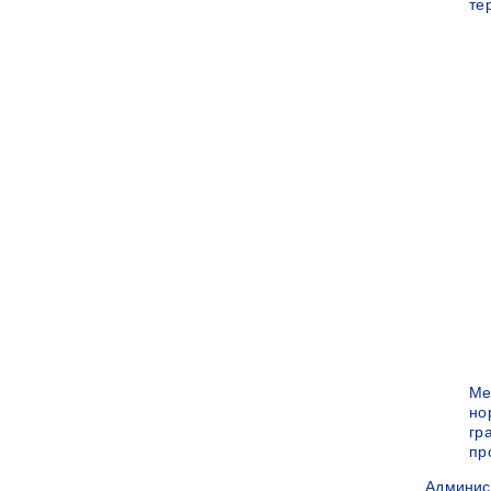
те
Ме
но
гр
пр
Админис