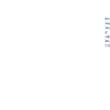
Ис
пе
пр
в
сф
жи
ст