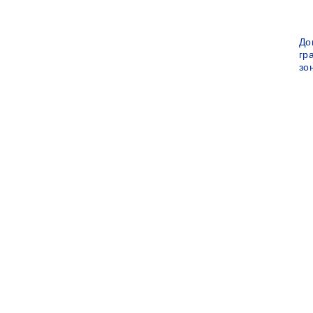
До
гр
зо