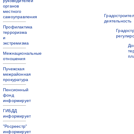
руководителей
органов
местного
Градостроите
самоуправления
деятельность
Профилактика
Градост
терроризма
регулир
и
экстремизма
До
те
Межнациональные
пл
отношения
Пучежская
межрайонная
прокуратура
Пенсионный
фонд
информирует
ГИБДД
информирует
"Росреестр"
информирует