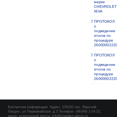
марки
CHEVROLET
NIVA
ПРОТОКОЛ
о
подведении
итогов по
процедуре
2600000222
ПРОТОКОЛ
о
подведении
итогов по
процедуре
2600000222
Контактная информация: Адрес: 155210 пос. Верхний
Ландех, ул.Первомайская, д.3 Телефон: (49349) 2-14-22,
адрес электронной почты: info@vlandeh-admin.ru