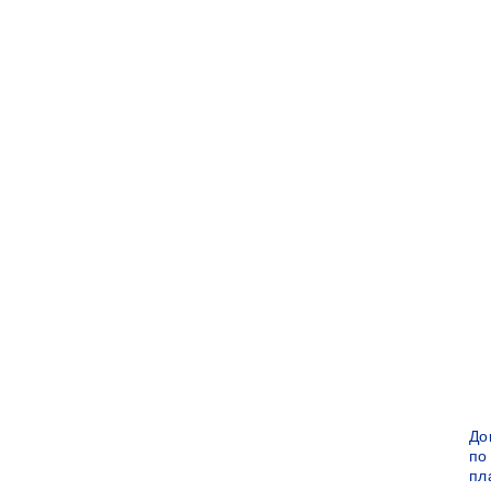
До
по
пл