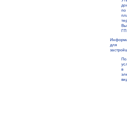
Ут
до
по
пл
те
Вы
ГП
Информ
для
застрой
По
ус
в
эл
ви