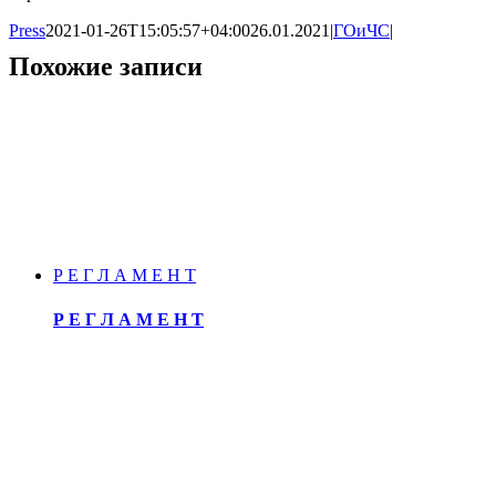
Press
2021-01-26T15:05:57+04:00
26.01.2021
|
ГОиЧС
|
Похожие записи
Р Е Г Л А М Е Н Т
Р Е Г Л А М Е Н Т