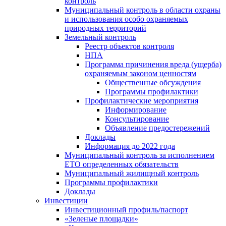
контроль
Муниципальный контроль в области охраны
и использования особо охраняемых
природных территорий
Земельный контроль
Реестр объектов контроля
НПА
Программа причинения вреда (ущерба)
охраняемым законом ценностям
Общественные обсуждения
Программы профилактики
Профилактические мероприятия
Информирование
Консультирование
Объявление предостережений
Доклады
Информация до 2022 года
Муниципальный контроль за исполнением
ЕТО определенных обязательств
Муниципальный жилищный контроль
Программы профилактики
Доклады
Инвестиции
Инвестиционный профиль/паспорт
«Зеленые площадки»