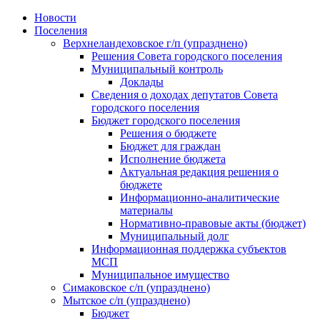
Skip
Новости
to
Поселения
content
Верхнеландеховское г/п (упразднено)
Решения Совета городского поселения
Муниципальный контроль
Доклады
Сведения о доходах депутатов Совета
городского поселения
Бюджет городского поселения
Решения о бюджете
Бюджет для граждан
Исполнение бюджета
Актуальная редакция решения о
бюджете
Информационно-аналитические
материалы
Нормативно-правовые акты (бюджет)
Муниципальный долг
Информационная поддержка субъектов
МСП
Муниципальное имущество
Симаковское с/п (упразднено)
Мытское с/п (упразднено)
Бюджет