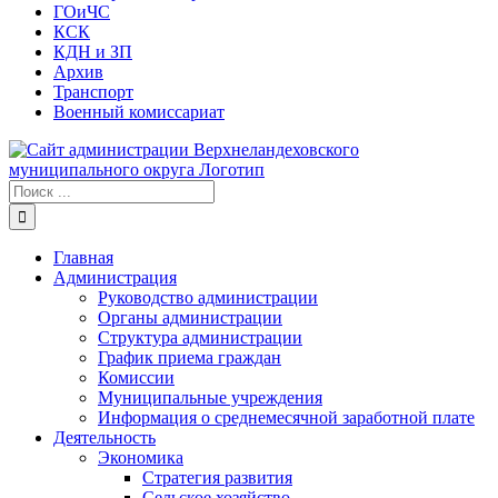
ГОиЧС
КСК
КДН и ЗП
Архив
Транспорт
Военный комиссариат
Результат
поиска:
Главная
Администрация
Руководство администрации
Органы администрации
Структура администрации
График приема граждан
Комиссии
Муниципальные учреждения
Информация о среднемесячной заработной плате
Деятельность
Экономика
Стратегия развития
Сельское хозяйство