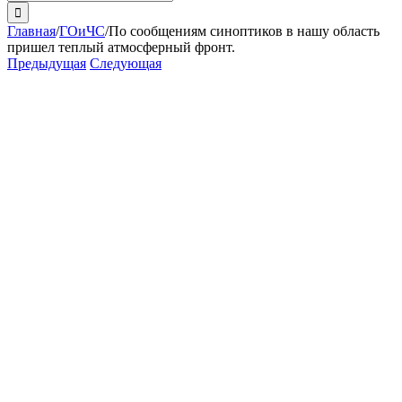
поиска:
Главная
/
ГОиЧС
/
По сообщениям синоптиков в нашу область
пришел теплый атмосферный фронт.
Предыдущая
Следующая
View
Larger
Image