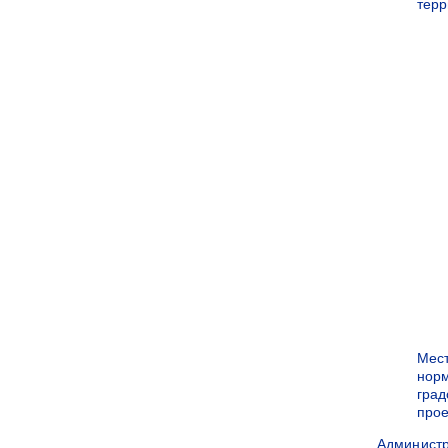
терр
Мес
нор
град
прое
Админист