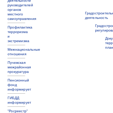
деятельности
руководителей
органов
Градостроитель
местного
деятельность
самоуправления
Градостро
Профилактика
регулиров
терроризма
и
Док
экстремизма
терр
пла
Межнациональные
отношения
Пучежская
межрайонная
прокуратура
Пенсионный
фонд
информирует
ГИБДД
информирует
"Росреестр"