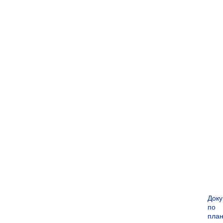
Док
по
пла