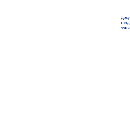
Док
град
зон