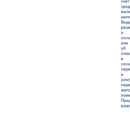
счет
сред
мате
капи
Выд
реш
о
согл
или
об
отка
в
согл
пер
и
(или
пере
жил
пом
Пре
раз