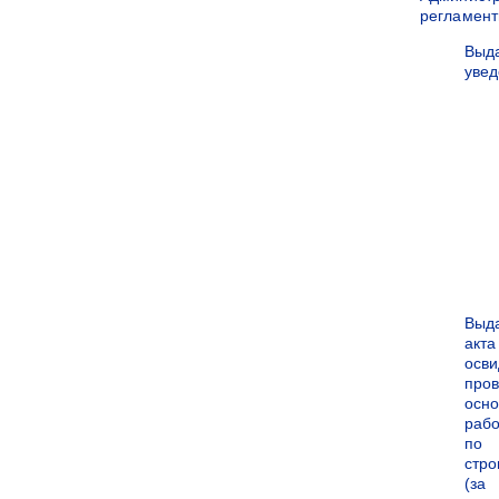
регламен
Выд
уве
Выд
акта
осви
про
осн
рабо
по
стро
(за