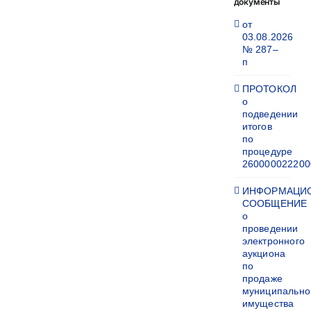
документы
от
03.08.2026
№ 287–
п
ПРОТОКОЛ
о
подведении
итогов
по
процедуре
260000022200
ИНФОРМАЦИ
СООБЩЕНИЕ
о
проведении
электронного
аукциона
по
продаже
муниципально
имущества