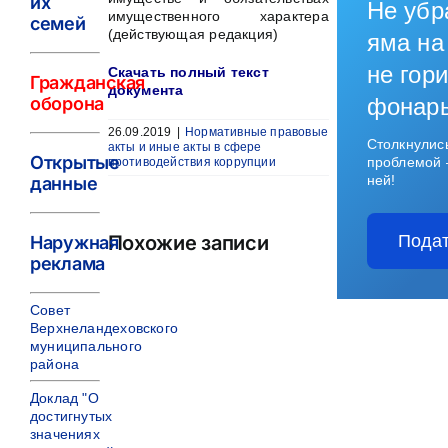
их
Не убр
имущественного характера
семей
(действующая редакция)
яма на
не гори
Скачать полный текст
Гражданская
документа
оборона
фонар
26.09.2019
|
Нормативные правовые
Столкнулис
акты и иные акты в сфере
Открытые
проблемой 
противодействия коррупции
ней!
данные
Похожие записи
Подат
Наружная
реклама
Совет
Верхнеландеховского
муниципального
района
Доклад "О
достигнутых
значениях