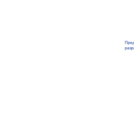
Пре
раз