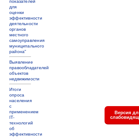
показателей
для
оценки
эффективности
деятельности
органов
местного
самоуправления
муниципального
района"
Выявление
правообладателей
объектов
недвижимости
Итоги
опроса
населения
с
применением
Версия дл
слабовидящ
IT-
технологий
об
эффективности