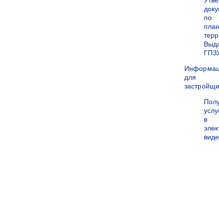
Утв
док
по
пла
терр
Выд
ГПЗ
Информа
для
застройщи
Пол
услу
в
эле
вид