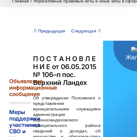
Главная
/
Нормативные правовые акты и иные акты в сфер
Предыдущая
Следующая
Жал
П О С Т А Н О В Л Е
Н И Е от 06.05.2015
№ 106–п пос.
Объявления,
Верхний Ландех
информационные
сообщения
Об утверждении Положения о
представлении
муниципальными служащими
Меры
администрации
поддержки
Верхнеландеховского
участников
муниципального района
СВО и
сведений о доходах, об
имуществе и обязательствах