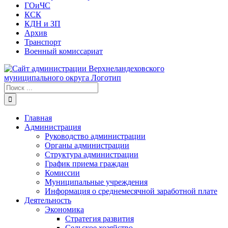
ГОиЧС
КСК
КДН и ЗП
Архив
Транспорт
Военный комиссариат
Результат
поиска:
Главная
Администрация
Руководство администрации
Органы администрации
Структура администрации
График приема граждан
Комиссии
Муниципальные учреждения
Информация о среднемесячной заработной плате
Деятельность
Экономика
Стратегия развития
Сельское хозяйство