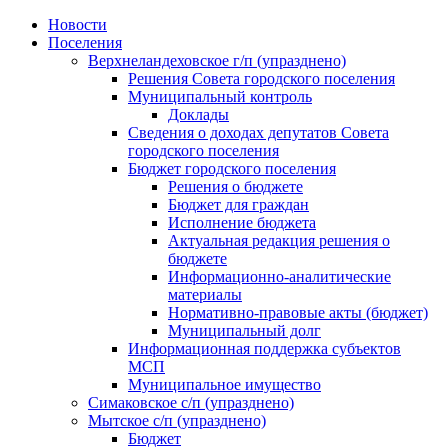
Skip
Новости
to
Поселения
content
Верхнеландеховское г/п (упразднено)
Решения Совета городского поселения
Муниципальный контроль
Доклады
Сведения о доходах депутатов Совета
городского поселения
Бюджет городского поселения
Решения о бюджете
Бюджет для граждан
Исполнение бюджета
Актуальная редакция решения о
бюджете
Информационно-аналитические
материалы
Нормативно-правовые акты (бюджет)
Муниципальный долг
Информационная поддержка субъектов
МСП
Муниципальное имущество
Симаковское с/п (упразднено)
Мытское с/п (упразднено)
Бюджет