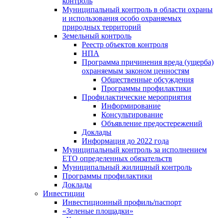
контроль
Муниципальный контроль в области охраны
и использования особо охраняемых
природных территорий
Земельный контроль
Реестр объектов контроля
НПА
Программа причинения вреда (ущерба)
охраняемым законом ценностям
Общественные обсуждения
Программы профилактики
Профилактические мероприятия
Информирование
Консультирование
Объявление предостережений
Доклады
Информация до 2022 года
Муниципальный контроль за исполнением
ЕТО определенных обязательств
Муниципальный жилищный контроль
Программы профилактики
Доклады
Инвестиции
Инвестиционный профиль/паспорт
«Зеленые площадки»