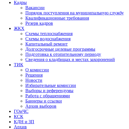
Кадры
Вакансии
Порядок поступления на муниципальную службу
Квалификационные требования
Резерв кадров
ЖКХ
Схемы теплоснабжения
Схемы водоснабжения
Капитальный ремонт
Долгосрочные целевые программы
Подготовка к отопительному периоду
Сведения о кладбищах и местах захоронений
ТИК
О комиссии
Решения
Новости
Избирательные комиссии
Выборы и референдумы
Работа с обращениями
Баннеры и ссылки
Архив выборов
ГОиЧС
КСК
КДН и ЗП
Архив