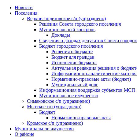
Skip
Новости
to
Поселения
content
Верхнеландеховское г/п (упразднено)
Решения Совета городского поселения
Муниципальный контроль
Доклады
Сведения о доходах депутатов Совета городск
Бюджет городского поселения
Решения о бюджете
Бюджет для граждан
Исполнение бюджета
Актуальная редакция решения о бюджет
Информационно-аналитические матери
Нормативно-правовые акты (бюджет)
Муниципальный долг
Информационная поддержка субъектов МСП
Муниципальное имущество
Симаковское с/п (упразднено)
Мытское с/п (упразднено)
Бюджет
Нормативно-правовые акты
Кромское с/п (упразднено)
Муниципальное имущество
О районе