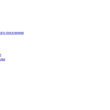
ого поселения
е
алы