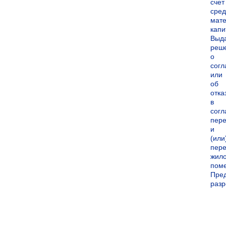
счет
сред
мате
капи
Выд
реш
о
согл
или
об
отка
в
согл
пер
и
(или
пере
жил
пом
Пре
раз