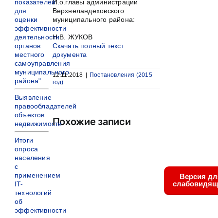
показателей
И.о.главы администрации
для
Верхнеландеховского
оценки
муниципального района:
эффективности
деятельности
Н.В. ЖУКОВ
органов
Скачать полный текст
местного
документа
самоуправления
муниципального
12.11.2018
|
Постановления (2015
района"
год)
Выявление
правообладателей
объектов
Похожие записи
недвижимости
Итоги
опроса
населения
с
применением
Версия дл
слабовидящ
IT-
технологий
об
эффективности