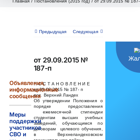
Главная
/
Постановления (2015 год)
/
от 29.09.2015 № 187
Предыдущая
Следующая
Жал
от 29.09.2015 №
187-п
Объявления,
П О С Т А Н О В Л Е Н И Е
информационные
от 29.09.2015 № 187- п
пос. Верхний Ландех
сообщения
Об утверждении Положения о
порядке предоставления
ежемесячной стипендии
Меры
студентам высших учебных
поддержки
заведений, обучающимся по
участников
договорам целевого обучения,
СВО и
в Верхнеландеховском