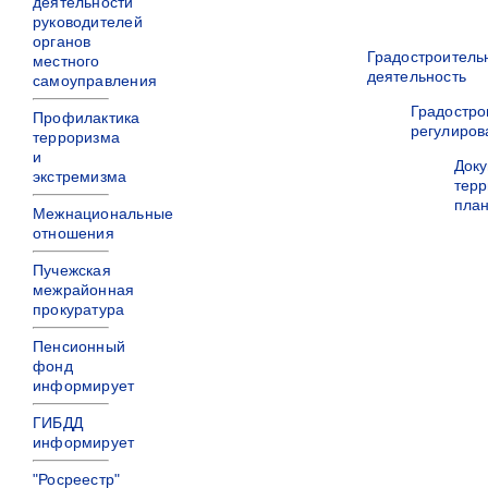
деятельности
руководителей
органов
Градостроитель
местного
деятельность
самоуправления
Градостро
Профилактика
регулиров
терроризма
и
Док
экстремизма
терр
пла
Межнациональные
отношения
Пучежская
межрайонная
прокуратура
Пенсионный
фонд
информирует
ГИБДД
информирует
"Росреестр"