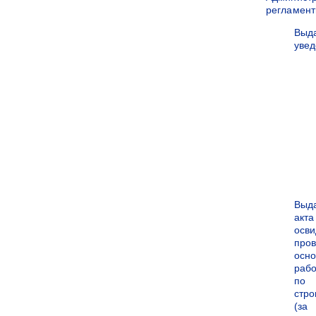
регламен
Выд
уве
Выд
акта
осви
про
осн
рабо
по
стро
(за