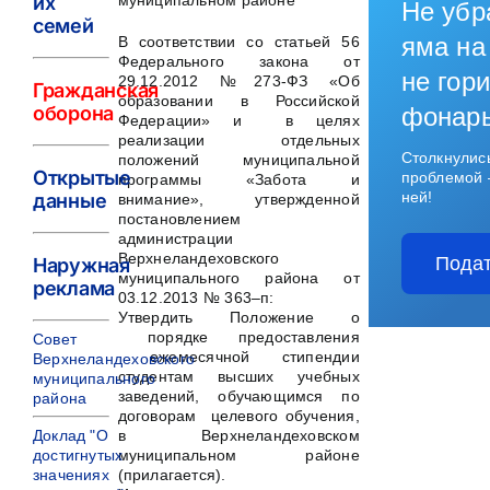
их
муниципальном районе
Не убр
семей
яма на
В соответствии со статьей 56
Федерального закона от
не гори
29.12.2012 № 273-ФЗ «Об
Гражданская
образовании в Российской
оборона
фонар
Федерации» и в целях
реализации отдельных
Столкнулис
положений муниципальной
Открытые
проблемой 
программы «Забота и
ней!
данные
внимание», утвержденной
постановлением
администрации
Верхнеландеховского
Подат
Наружная
муниципального района от
реклама
03.12.2013 № 363–п:
Утвердить Положение о
порядке предоставления
Совет
ежемесячной стипендии
Верхнеландеховского
студентам высших учебных
муниципального
заведений, обучающимся по
района
договорам целевого обучения,
Доклад "О
в Верхнеландеховском
достигнутых
муниципальном районе
значениях
(прилагается).