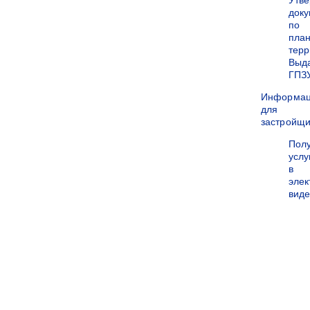
Утв
док
по
пла
терр
Выд
ГПЗ
Информа
для
застройщи
Пол
услу
в
эле
вид