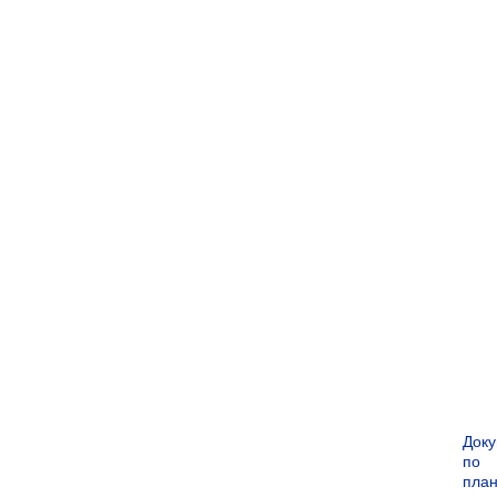
Док
по
пла