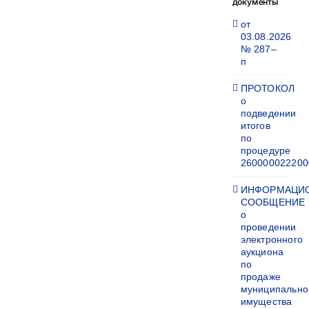
документы
от
03.08.2026
№ 287–
п
ПРОТОКОЛ
о
подведении
итогов
по
процедуре
260000022200
ИНФОРМАЦИ
СООБЩЕНИЕ
о
проведении
электронного
аукциона
по
продаже
муниципально
имущества