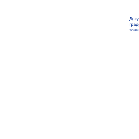
Док
град
зон