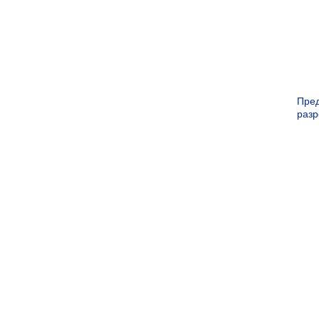
Пре
раз