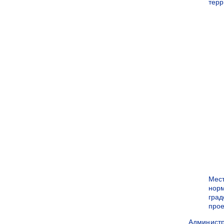
терр
Мес
нор
град
прое
Админист