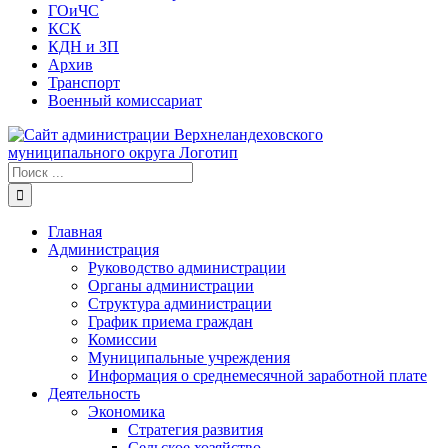
ГОиЧС
КСК
КДН и ЗП
Архив
Транспорт
Военный комиссариат
Результат
поиска:
Главная
Администрация
Руководство администрации
Органы администрации
Структура администрации
График приема граждан
Комиссии
Муниципальные учреждения
Информация о среднемесячной заработной плате
Деятельность
Экономика
Стратегия развития
Сельское хозяйство