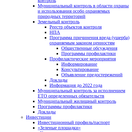
контроль
Муниципальный контроль в области охраны
и использования особо охраняемых
природных территорий
Земельный контроль
Реестр объектов контроля
НПА
Программа причинения вреда (ущерба)
охраняемым законом ценностям
Общественные обсуждения
Программы профилактики
Профилактические мероприятия
Информирование
Консультирование
Объявление предостережений
Доклады
Информация до 2022 года
Муниципальный контроль за исполнением
ЕТО определенных обязательств
Муниципальный жилищный контроль
Программы профилактики
Доклады
Инвестиции
Инвестиционный профиль/паспорт
«Зеленые площадки»