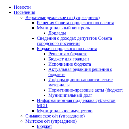
Skip
Новости
to
Поселения
content
Верхнеландеховское г/п (упразднено)
Решения Совета городского поселения
Муниципальный контроль
Доклады
Сведения о доходах депутатов Совета
городского поселения
Бюджет городского поселения
Решения о бюджете
Бюджет для граждан
Исполнение бюджета
Актуальная редакция решения о
бюджете
Информационно-аналитические
материалы
Нормативно-правовые акты (бюджет)
Муниципальный долг
Информационная поддержка субъектов
МСП
Муниципальное имущество
Симаковское с/п (упразднено)
Мытское с/п (упразднено)
Бюджет